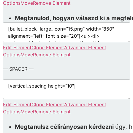
Options
Move
Remove Element
Megtanulod, hogyan válaszd ki a megfel
Edit Element
Clone Element
Advanced Element
Options
Move
Remove Element
— SPACER —
Edit Element
Clone Element
Advanced Element
Options
Move
Remove Element
Megtanulsz célirányosan kérdezni
úgy, h