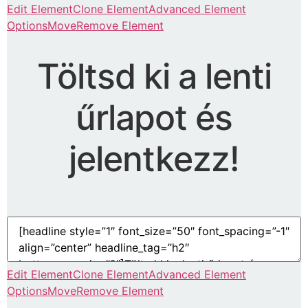
Edit Element
Clone Element
Advanced Element
Options
Move
Remove Element
Töltsd ki a lenti
űrlapot és
jelentkezz!
Edit Element
Clone Element
Advanced Element
Options
Move
Remove Element