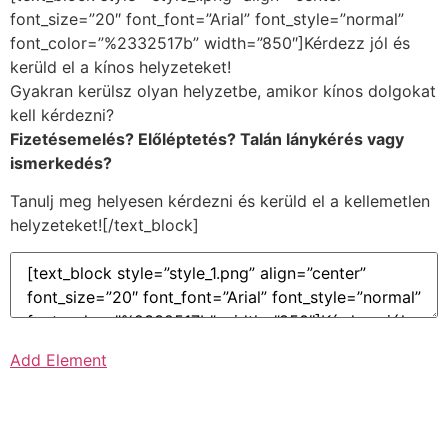
font_size=”20″ font_font=”Arial” font_style=”normal”
font_color=”%2332517b” width=”850″]Kérdezz jól és
kerüld el a kínos helyzeteket!
Gyakran kerülsz olyan helyzetbe, amikor kínos dolgokat
kell kérdezni?
Fizetésemelés? Előléptetés? Talán lánykérés vagy
ismerkedés?
Tanulj meg helyesen kérdezni és kerüld el a kellemetlen
helyzeteket![/text_block]
Add Element