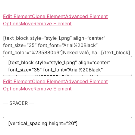
Edit Element
Clone Element
Advanced Element
Options
Move
Remove Element
[text_block style=”style_1.png” align=”center”
font_size=”35″ font_font=”Arial%20Black”
font_color=”%235880b6″]Neked való, ha…[/text_block]
Edit Element
Clone Element
Advanced Element
Options
Move
Remove Element
— SPACER —