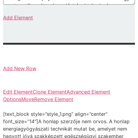
Add Element
Add New Row
Edit Element
Clone Element
Advanced Element
Options
Move
Remove Element
[text_block style=”style_1.png” align=”center”
font_size=”14″]A honlap szerzője nem orvos. A honlap
energiagyógyászati technikát mutat be, amelyet nem
hagyott jóvá szakképzett egészségügyi szakember,