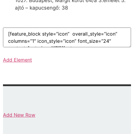
1027. Budapest, Margit körút 64/a 3.emelet 5.
ajtó – kapucsengő: 38
Add Element
Add New Row