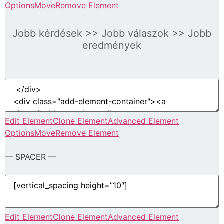
Options
Move
Remove Element
Jobb kérdések >> Jobb válaszok >> Jobb
eredmények
Edit Element
Clone Element
Advanced Element
Options
Move
Remove Element
— SPACER —
Edit Element
Clone Element
Advanced Element