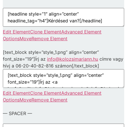
Edit Element
Clone Element
Advanced Element
Options
Move
Remove Element
[text_block style=”style_1.png” align=”center”
font_size=”19″]Írj az
info@kolozsimariann.hu
címre vagy
hívj a 06-20-40-82-816 számon[/text_block]
Edit Element
Clone Element
Advanced Element
Options
Move
Remove Element
— SPACER —