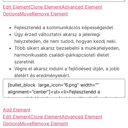
Edit Element
Clone Element
Advanced Element
Options
Move
Remove Element
Fejlesztenéd a kommunikációs képességeidet.
Úgy érzed változtatni akarsz a jelenlegi
helyzeteden, de nem tudod, hogyan kezdj neki.
Több sikert akarsz bezsebelni a munkahelyeden,
harmonikusabb családi-párkapcsolati életet
szeretnél.
Végre el akarsz indulni a fejlődésed útján, a jobb
életért és eredményekért.
Add Element
Edit Element
Clone Element
Advanced Element
Options
Move
Remove Element