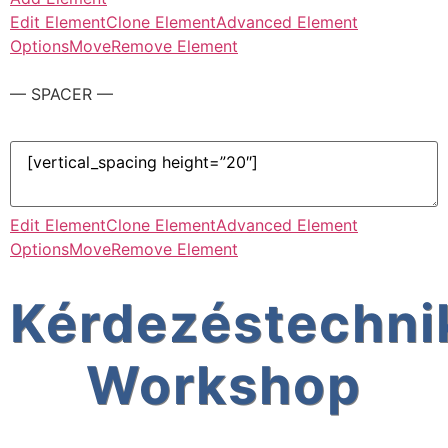
Edit Element
Clone Element
Advanced Element
Options
Move
Remove Element
— SPACER —
Edit Element
Clone Element
Advanced Element
Options
Move
Remove Element
Kérdezéstechni
Workshop