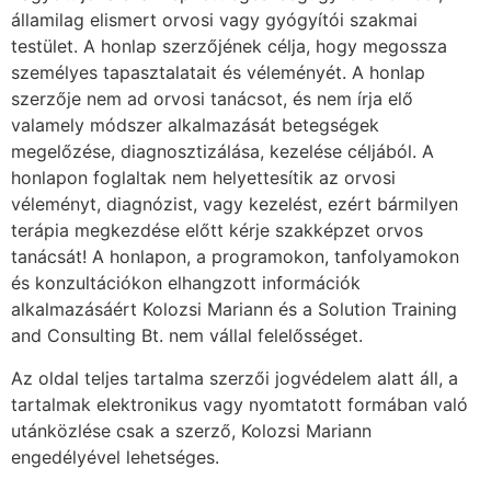
államilag elismert orvosi vagy gyógyítói szakmai
testület. A honlap szerzőjének célja, hogy megossza
személyes tapasztalatait és véleményét. A honlap
szerzője nem ad orvosi tanácsot, és nem írja elő
valamely módszer alkalmazását betegségek
megelőzése, diagnosztizálása, kezelése céljából. A
honlapon foglaltak nem helyettesítik az orvosi
véleményt, diagnózist, vagy kezelést, ezért bármilyen
terápia megkezdése előtt kérje szakképzet orvos
tanácsát! A honlapon, a programokon, tanfolyamokon
és konzultációkon elhangzott információk
alkalmazásáért Kolozsi Mariann és a Solution Training
and Consulting Bt. nem vállal felelősséget.
Az oldal teljes tartalma szerzői jogvédelem alatt áll, a
tartalmak elektronikus vagy nyomtatott formában való
utánközlése csak a szerző, Kolozsi Mariann
engedélyével lehetséges.