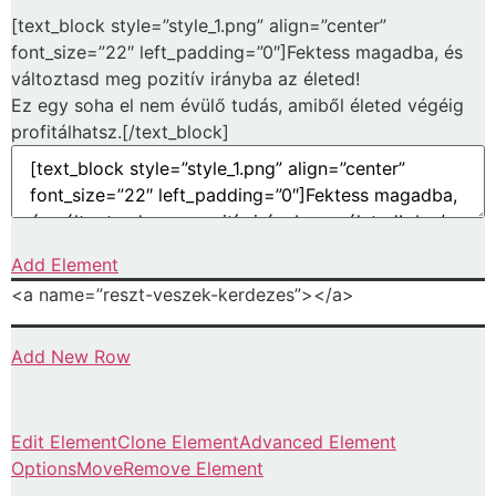
[text_block style=”style_1.png” align=”center”
font_size=”22″ left_padding=”0″]Fektess magadba, és
változtasd meg pozitív irányba az életed!
Ez egy soha el nem évülő tudás, amiből életed végéig
profitálhatsz.[/text_block]
Add Element
<a name=”reszt-veszek-kerdezes”></a>
Add New Row
Edit Element
Clone Element
Advanced Element
Options
Move
Remove Element