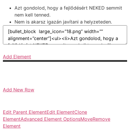
Azt gondolod, hogy a fejlődésért NEKED semmit
nem kell tenned.
Nem is akarsz igazán javítani a helyzeteden.
Add Element
Add New Row
Edit Parent Element
Edit Element
Clone
Element
Advanced Element Options
Move
Remove
Element