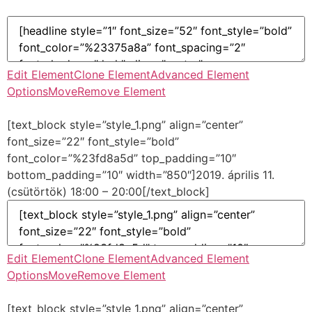
Edit Element
Clone Element
Advanced Element
Options
Move
Remove Element
[text_block style=”style_1.png” align=”center”
font_size=”22″ font_style=”bold”
font_color=”%23fd8a5d” top_padding=”10″
bottom_padding=”10″ width=”850″]2019. április 11.
(csütörtök) 18:00 – 20:00[/text_block]
Edit Element
Clone Element
Advanced Element
Options
Move
Remove Element
[text_block style=”style_1.png” align=”center”