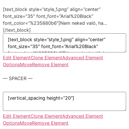
[text_block style=”style_1.png” align=”center”
font_size=”35″ font_font=”Arial%20Black”
font_color=”%235880b6″]Nem neked való, ha…
[/text_block]
Edit Element
Clone Element
Advanced Element
Options
Move
Remove Element
— SPACER —
Edit Element
Clone Element
Advanced Element
Options
Move
Remove Element