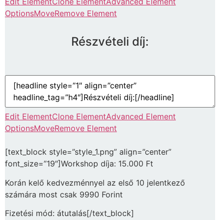
Edit Element
Clone Element
Advanced Element
Options
Move
Remove Element
Részvételi díj:
Edit Element
Clone Element
Advanced Element
Options
Move
Remove Element
[text_block style=”style_1.png” align=”center”
font_size=”19″]Workshop díja: 15.000 Ft
Korán kelő kedvezménnyel az első 10 jelentkező
számára most csak 9990 Forint
Fizetési mód: átutalás[/text_block]