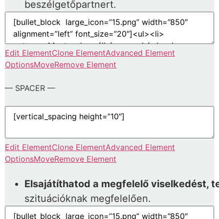
beszélgetőpartnert.
Edit Element
Clone Element
Advanced Element
Options
Move
Remove Element
— SPACER —
Edit Element
Clone Element
Advanced Element
Options
Move
Remove Element
Elsajátíthatod a megfelelő viselkedést, 
szituációknak megfelelően.