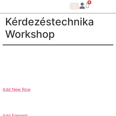
0
Kérdezéstechnika
IDENTITÁS SHIFT.
KORTIZOL DETOX
Workshop
Add New Row
Add Element