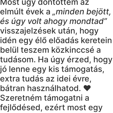
Most úgy döntöttem az
elmúlt évek a
„minden bejött,
és úgy volt ahogy mondtad”
visszajelzések után, hogy
idén egy élő előadás keretein
belül teszem közkinccsé a
tudásom. Ha úgy érzed, hogy
jó lenne egy kis támogatás,
extra tudás az idei évre,
bátran használhatod. ❤
Szeretném támogatni a
fejlődésed, ezért most egy