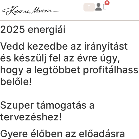
0
IDENTITÁS SHIFT.
KORTIZOL DETOX
2025 energiái
Vedd kezedbe az irányítást
és készülj fel az évre úgy,
hogy a legtöbbet profitálhass
belőle!
Szuper támogatás a
tervezéshez!
Gyere élőben az előadásra