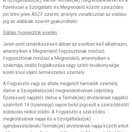
A Szolgáltatás(ok), illetve Termék(ek) megrendelésével és a
fizetéssel a Szolgáltató és Megrendelő között szerződés
jön létre jelen ÁSZF szerint, amelyre vonatkozóan az elállási
jog az alábbiak szerint gyakorolható:
Elállás fogyasztók esetén:
Jelen pont rendelkezéseit abban az esetben kell alkalmazni,
amennyiben a Megrendelő fogyasztónak minősül.
Fogyasztónak minősül a Megrendelő, amennyiben a
szakmája, önálló foglalkozása vagy üzleti tevékenysége
körén kívül eljáró természetes személy.
A Fogyasztó vagy az általa megjelölt harmadik személy,
illetve a Szolgáltatás(ok) megrendelésének (díjelőleg
fizetéssel) napjától, illetve a Termék(ek) átvételének napjától
számított 14 (tizennégy) napon belül jogosult a szerződéstől
indokolás nélkül elállni. A Fogyasztó a szerződés
megkötésének napja és a Szolgáltatás(ok)
igénybevételének/Termék(ek) átvételének napja között eltelt