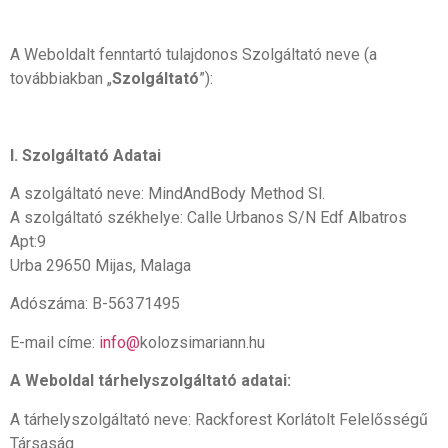
A Weboldalt fenntartó tulajdonos Szolgáltató neve (a
továbbiakban „
Szolgáltató
”):
I. Szolgáltató Adatai
A szolgáltató neve: MindAndBody Method Sl.
A szolgáltató székhelye: Calle Urbanos S/N Edf Albatros
Apt:9
Urba 29650 Mijas, Malaga
Adószáma: B-56371495
E-mail címe:
info@
kolozsimariann.hu
A Weboldal tárhelyszolgáltató adatai:
A tárhelyszolgáltató neve: Rackforest Korlátolt Felelősségű
Társaság