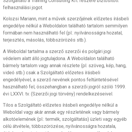
Szolgáltató a Training Consulting Kft. részére biztosított
felhasználási jogot.
Kolozsi Mariann, mint a művek szerzőjének előzetes írásbeli
engedélye nélkül a Weboldalon található tartalom semmilyen
formában nem használható fel (pl.: nyilvánosságra hozatal,
terjesztés, másolás, többszörözés stb.).
A Weboldal tartalma a szerző szerzői és polgári jogi
védelem alatt álló jogtulajdona. A Weboldalon található
bármely tartalom vagy annak részlete (pl. szöveg, kép, hang,
videó stb.) csak a Szolgáltató előzetes írásbeli
engedélyével, a szerző nevének pontos feltüntetésével
használható fel, összehangban a szerzői jogról szóló 1999.
évi LXXVI. tv. (Szerzői jogi törvény) rendelkezéseivel.
Tilos a Szolgáltató előzetes írásbeli engedélye nélkül a
Weboldal vagy akár annak egy részletének vagy bármely
alkotóelemének (pl.: termék, szolgáltatás) üzleti vagy egyéb
célú átvétele, többszörözése, nyilvánosságra hozatala,