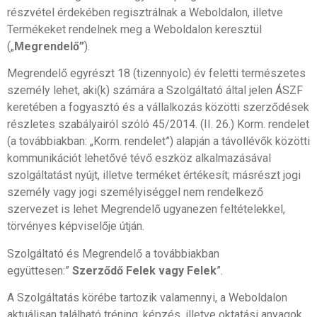
részvétel érdekében regisztrálnak a Weboldalon, illetve
Termékeket rendelnek meg a Weboldalon keresztül
(„
Megrendelő”
).
Megrendelő egyrészt 18 (tizennyolc) év feletti természetes
személy lehet, aki(k) számára a Szolgáltató által jelen ÁSZF
keretében a fogyasztó és a vállalkozás közötti szerződések
részletes szabályairól szóló 45/2014. (II. 26.) Korm. rendelet
(a továbbiakban: „Korm. rendelet”) alapján a távollévők közötti
kommunikációt lehetővé tévő eszköz alkalmazásával
szolgáltatást nyújt, illetve terméket értékesít; másrészt jogi
személy vagy jogi személyiséggel nem rendelkező
szervezet is lehet Megrendelő ugyanezen feltételekkel,
törvényes képviselője útján.
Szolgáltató és Megrendelő a továbbiakban
együttesen:”
Szerződő
Felek vagy Felek
”.
A Szolgáltatás körébe tartozik valamennyi, a Weboldalon
aktuálisan található tréning, képzés, illetve oktatási anyagok