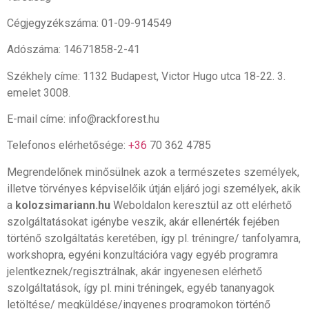
Cégjegyzékszáma: 01-09-914549
Adószáma: 14671858-2-41
Székhely címe: 1132 Budapest, Victor Hugo utca 18-22. 3.
emelet 3008.
E-mail címe: info@rackforest.hu
Telefonos elérhetősége:
+36
70 362 4785
Megrendelőnek minősülnek azok a természetes személyek,
illetve törvényes képviselőik útján eljáró jogi személyek, akik
a
kolozsimariann.hu
Weboldalon keresztül az ott elérhető
szolgáltatásokat igénybe veszik, akár ellenérték fejében
történő szolgáltatás keretében, így pl. tréningre/ tanfolyamra,
workshopra, egyéni konzultációra vagy egyéb programra
jelentkeznek/regisztrálnak, akár ingyenesen elérhető
szolgáltatások, így pl. mini tréningek, egyéb tananyagok
letöltése/ megküldése/ingyenes programokon történő