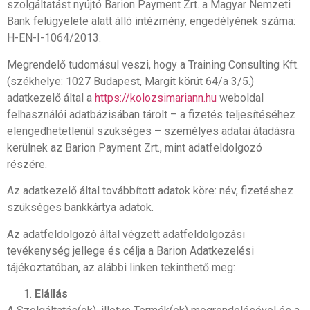
szolgáltatást nyújtó Barion Payment Zrt. a Magyar Nemzeti
Bank felügyelete alatt álló intézmény, engedélyének száma:
H-EN-I-1064/2013.
Megrendelő tudomásul veszi, hogy a Training Consulting Kft.
(székhelye: 1027 Budapest, Margit körút 64/a 3/5.)
adatkezelő által a
https://kolozsimariann.hu
weboldal
felhasználói adatbázisában tárolt – a fizetés teljesítéséhez
elengedhetetlenül szükséges – személyes adatai átadásra
kerülnek az Barion Payment Zrt., mint adatfeldolgozó
részére.
Az adatkezelő által továbbított adatok köre: név, fizetéshez
szükséges bankkártya adatok.
Az adatfeldolgozó által végzett adatfeldolgozási
tevékenység jellege és célja a Barion Adatkezelési
tájékoztatóban, az alábbi linken tekinthető meg:
Elállás