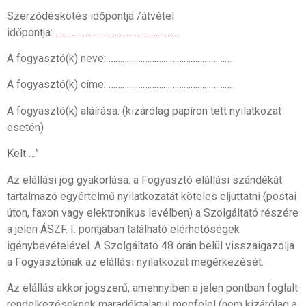
Szerződéskötés időpontja /átvétel
időpontja:
………………………………………………
A fogyasztó(k) neve: ………………………………………………
A fogyasztó(k) címe: ………………………………………………
A fogyasztó(k) aláírása: (kizárólag papíron tett nyilatkozat
esetén)
Kelt …”
Az elállási jog gyakorlása: a Fogyasztó elállási szándékát
tartalmazó egyértelmű nyilatkozatát köteles eljuttatni (postai
úton, faxon vagy elektronikus levélben) a Szolgáltató részére
a jelen ÁSZF. I. pontjában található elérhetőségek
igénybevételével. A Szolgáltató 48 órán belül visszaigazolja
a Fogyasztónak az elállási nyilatkozat megérkezését.
Az elállás akkor jogszerű, amennyiben a jelen pontban foglalt
rendelkezéseknek maradéktalanul megfelel (nem kizárólag a