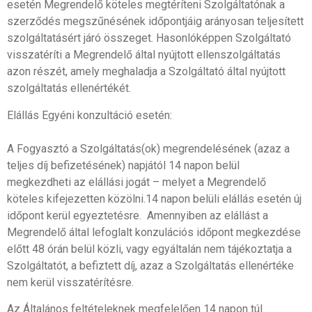
esetén Megrendelő köteles megtéríteni Szolgáltatónak a
szerződés megszűnésének időpontjáig arányosan teljesített
szolgáltatásért járó összeget. Hasonlóképpen Szolgáltató
visszatéríti a Megrendelő által nyújtott ellenszolgáltatás
azon részét, amely meghaladja a Szolgáltató által nyújtott
szolgáltatás ellenértékét.
Elállás Egyéni konzultáció esetén:
A Fogyasztó a Szolgáltatás(ok) megrendelésének (azaz a
teljes díj befizetésének) napjától 14 napon belül
megkezdheti az elállási jogát – melyet a Megrendelő
köteles kifejezetten közölni.14 napon belüli elállás esetén új
időpont kerül egyeztetésre. Amennyiben az elállást a
Megrendelő által lefoglalt konzulációs időpont megkezdése
előtt 48 órán belül közli, vagy egyáltalán nem tájékoztatja a
Szolgáltatót, a befiztett díj, azaz a Szolgáltatás ellenértéke
nem kerül visszatérítésre.
Az Általános feltételeknek megfelelően 14 napon túl