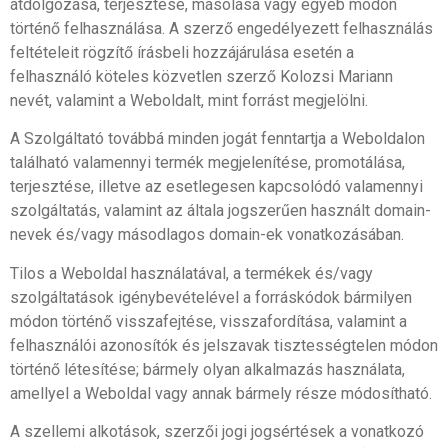
átdolgozása, terjesztése, másolása vagy egyéb módon
történő felhasználása. A szerző engedélyezett felhasználás
feltételeit rögzítő írásbeli hozzájárulása esetén a
felhasználó köteles közvetlen szerző Kolozsi Mariann
nevét, valamint a Weboldalt, mint forrást megjelölni.
A Szolgáltató továbbá minden jogát fenntartja a Weboldalon
található valamennyi termék megjelenítése, promotálása,
terjesztése, illetve az esetlegesen kapcsolódó valamennyi
szolgáltatás, valamint az általa jogszerűen használt domain-
nevek és/vagy másodlagos domain-ek vonatkozásában.
Tilos a Weboldal használatával, a termékek és/vagy
szolgáltatások igénybevételével a forráskódok bármilyen
módon történő visszafejtése, visszafordítása, valamint a
felhasználói azonosítók és jelszavak tisztességtelen módon
történő létesítése; bármely olyan alkalmazás használata,
amellyel a Weboldal vagy annak bármely része módosítható.
A szellemi alkotások, szerzői jogi jogsértések a vonatkozó