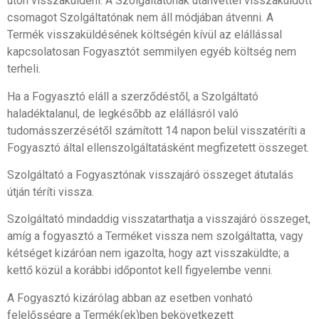
úton visszaküldeni. A Szolgáltatónak utánvéttel visszaküldött
csomagot Szolgáltatónak nem áll módjában átvenni. A
Termék visszaküldésének költségén kívül az elállással
kapcsolatosan Fogyasztót semmilyen egyéb költség nem
terheli.
Ha a Fogyasztó eláll a szerződéstől, a Szolgáltató
haladéktalanul, de legkésőbb az elállásról való
tudomásszerzésétől számított 14 napon belül visszatéríti a
Fogyasztó által ellenszolgáltatásként megfizetett összeget.
Szolgáltató a Fogyasztónak visszajáró összeget átutalás
útján téríti vissza.
Szolgáltató mindaddig visszatarthatja a visszajáró összeget,
amíg a fogyasztó a Terméket vissza nem szolgáltatta, vagy
kétséget kizáróan nem igazolta, hogy azt visszaküldte; a
kettő közül a korábbi időpontot kell figyelembe venni.
A Fogyasztó kizárólag abban az esetben vonható
felelősségre a Termék(ek)ben bekövetkezett