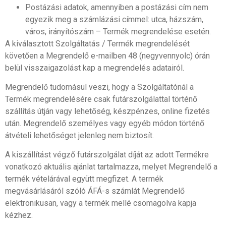
Postázási adatok, amennyiben a postázási cím nem
egyezik meg a számlázási címmel: utca, házszám,
város, irányítószám – Termék megrendelése esetén.
A kiválasztott Szolgáltatás / Termék megrendelését
követően a Megrendelő e-mailben 48 (negyvennyolc) órán
belül visszaigazolást kap a megrendelés adatairól.
Megrendelő tudomásul veszi, hogy a Szolgáltatónál a
Termék megrendelésére csak futárszolgálattal történő
szállítás útján vagy lehetőség, készpénzes, online fizetés
után. Megrendelő személyes vagy egyéb módon történő
átvételi lehetőséget jelenleg nem biztosít.
A kiszállítást végző futárszolgálat díját az adott Termékre
vonatkozó aktuális ajánlat tartalmazza, melyet Megrendelő a
termék vételárával együtt megfizet. A termék
megvásárlásáról szóló ÁFÁ-s számlát Megrendelő
elektronikusan, vagy a termék mellé csomagolva kapja
kézhez.