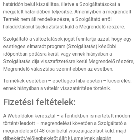
határidőn belül kiszállítsa, illetve a Szolgáltatásokat a
megjelölt határidőben teljesítse. Amennyiben a megrendelt
Termék nem áll rendelkezésre, a Szolgáltató erről
haladéktalanul tájékoztatást küld a Megrendelő részére.
Szolgáltató a változtatások jogát fenntartja azzal, hogy egy
esetleges elmaradt program (Szolgáltatás) későbbi
időpontban pótlásra kerül, vagy ennek hiányában a
Szolgáltatás díja visszafizetésre kerül Megrendelő részére,
Megrendelő választása szerint ebben az esetben.
Termékek esetében – esetleges hiba esetén – kicserélés,
ennek hiányában a vételár visszatérítése történik.
Fizetési feltételek:
A Weboldalon keresztül – a fentiekben ismertetett módon
történt/leadott – megrendelést követően a Szolgáltató a
megrendelésről 48 órán belül visszaigazolást küld, majd
díjbekérőt/előlegbekérőt állít ki, amelynek alapján