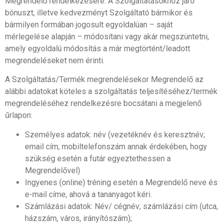
Megrendelő rendelkezésére. A Szolgáltatásokhoz járó
bónuszt, illetve kedvezményt Szolgáltató bármikor és
bármilyen formában jogosult egyoldalúan – saját
mérlegelése alapján – módosítani vagy akár megszüntetni,
amely egyoldalú módosítás a már megtörtént/leadott
megrendeléseket nem érinti.
A Szolgáltatás/Termék megrendelésekor Megrendelő az
alábbi adatokat köteles a szolgáltatás teljesítéséhez/termék
megrendeléséhez rendelkezésre bocsátani a megjelenő
űrlapon:
Személyes adatok: név (vezetéknév és keresztnév;
email cím; mobiltelefonszám annak érdekében, hogy
szükség esetén a futár egyeztethessen a
Megrendelővel)
Ingyenes (online) tréning esetén a Megrendelő neve és
e-mail címe, ahová a tananyagot kéri.
Számlázási adatok: Név/ cégnév; számlázási cím (utca,
házszám, város, irányítószám);