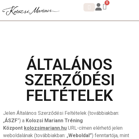
0
IDENTITÁS SHIFT.
KORTIZOL DETOX
ÁLTALÁNOS
SZERZŐDÉSI
FELTÉTELEK
Jelen Általános Szerződési Feltételek (továbbiakban:
„
ÁSZF
”) a
Kolozsi Mariann Tréning
Központ
kolozsimariann.hu
URL-címen elérhető jelen
weboldalának (továbbiakban: „
Weboldal”
) fenntartója, mint