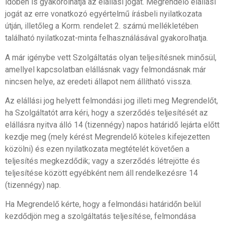
időben is gyakorolhatja az elállási jogát. Megrendelő elállási
jogát az erre vonatkozó egyértelmű írásbeli nyilatkozata
útján, illetőleg a Korm. rendelet 2. számú mellékletében
található nyilatkozat-minta felhasználásával gyakorolhatja.
A már igénybe vett Szolgáltatás olyan teljesítésnek minősül,
amellyel kapcsolatban elállásnak vagy felmondásnak már
nincsen helye, az eredeti állapot nem állítható vissza.
Az elállási jog helyett felmondási jog illeti meg Megrendelőt,
ha Szolgáltatót arra kéri, hogy a szerződés teljesítését az
elállásra nyitva álló 14 (tizennégy) napos határidő lejárta előtt
kezdje meg (mely kérést Megrendelő köteles kifejezetten
közölni) és ezen nyilatkozata megtételét követően a
teljesítés megkezdődik; vagy a szerződés létrejötte és
teljesítése között egyébként nem áll rendelkezésre 14
(tizennégy) nap.
Ha Megrendelő kérte, hogy a felmondási határidőn belül
kezdődjön meg a szolgáltatás teljesítése, felmondása