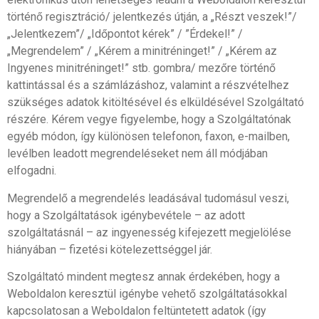
történő regisztráció/ jelentkezés útján, a „Részt veszek!”/
„Jelentkezem”/ „Időpontot kérek” / ”Érdekel!” /
„Megrendelem” / „Kérem a minitréninget!” / „Kérem az
Ingyenes minitréninget!” stb. gombra/ mezőre történő
kattintással és a számlázáshoz, valamint a részvételhez
szükséges adatok kitöltésével és elküldésével Szolgáltató
részére. Kérem vegye figyelembe, hogy a Szolgáltatónak
egyéb módon, így különösen telefonon, faxon, e-mailben,
levélben leadott megrendeléseket nem áll módjában
elfogadni.
Megrendelő a megrendelés leadásával tudomásul veszi,
hogy a Szolgáltatások igénybevétele – az adott
szolgáltatásnál – az ingyenesség kifejezett megjelölése
hiányában – fizetési kötelezettséggel jár.
Szolgáltató mindent megtesz annak érdekében, hogy a
Weboldalon keresztül igénybe vehető szolgáltatásokkal
kapcsolatosan a Weboldalon feltüntetett adatok (így