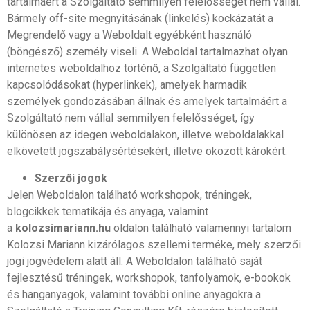
tartalmáért a Szolgáltató semmilyen felelősséget nem vállal.
Bármely off-site megnyitásának (linkelés) kockázatát a
Megrendelő vagy a Weboldalt egyébként használó
(böngésző) személy viseli. A Weboldal tartalmazhat olyan
internetes weboldalhoz történő, a Szolgáltató független
kapcsolódásokat (hyperlinkek), amelyek harmadik
személyek gondozásában állnak és amelyek tartalmáért a
Szolgáltató nem vállal semmilyen felelősséget, így
különösen az idegen weboldalakon, illetve weboldalakkal
elkövetett jogszabálysértésekért, illetve okozott károkért.
Szerzői jogok
Jelen Weboldalon található workshopok, tréningek,
blogcikkek tematikája és anyaga, valamint
a
kolozsimariann.hu
oldalon található valamennyi tartalom
Kolozsi Mariann kizárólagos szellemi terméke, mely szerzői
jogi jogvédelem alatt áll. A Weboldalon található saját
fejlesztésű tréningek, workshopok, tanfolyamok, e-bookok
és hanganyagok, valamint további online anyagokra a