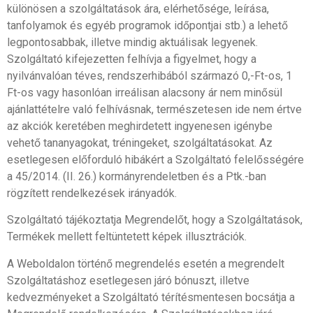
különösen a szolgáltatások ára, elérhetősége, leírása,
tanfolyamok és egyéb programok időpontjai stb.) a lehető
legpontosabbak, illetve mindig aktuálisak legyenek.
Szolgáltató kifejezetten felhívja a figyelmet, hogy a
nyilvánvalóan téves, rendszerhibából származó 0,-Ft-os, 1
Ft-os vagy hasonlóan irreálisan alacsony ár nem minősül
ajánlattételre való felhívásnak, természetesen ide nem értve
az akciók keretében meghirdetett ingyenesen igénybe
vehető tananyagokat, tréningeket, szolgáltatásokat. Az
esetlegesen előforduló hibákért a Szolgáltató felelősségére
a 45/2014. (II. 26.) kormányrendeletben és a Ptk.-ban
rögzített rendelkezések irányadók.
Szolgáltató tájékoztatja Megrendelőt, hogy a Szolgáltatások,
Termékek mellett feltüntetett képek illusztrációk.
A Weboldalon történő megrendelés esetén a megrendelt
Szolgáltatáshoz esetlegesen járó bónuszt, illetve
kedvezményeket a Szolgáltató térítésmentesen bocsátja a