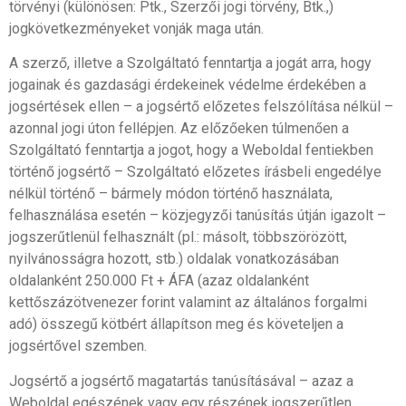
törvényi (különösen: Ptk., Szerzői jogi törvény, Btk.,)
jogkövetkezményeket vonják maga után.
A szerző, illetve a Szolgáltató fenntartja a jogát arra, hogy
jogainak és gazdasági érdekeinek védelme érdekében a
jogsértések ellen – a jogsértő előzetes felszólítása nélkül –
azonnal jogi úton fellépjen. Az előzőeken túlmenően a
Szolgáltató fenntartja a jogot, hogy a Weboldal fentiekben
történő jogsértő – Szolgáltató előzetes írásbeli engedélye
nélkül történő – bármely módon történő használata,
felhasználása esetén – közjegyzői tanúsítás útján igazolt –
jogszerűtlenül felhasznált (pl.: másolt, többszörözött,
nyilvánosságra hozott, stb.) oldalak vonatkozásában
oldalanként 250.000 Ft + ÁFA (azaz oldalanként
kettőszázötvenezer forint valamint az általános forgalmi
adó) összegű kötbért állapítson meg és követeljen a
jogsértővel szemben.
Jogsértő a jogsértő magatartás tanúsításával – azaz a
Weboldal egészének vagy egy részének jogszerűtlen