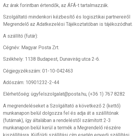
Az árak forintban értendők, az ÁFÁ-t tartalmazzák.
Szolgáltató mindenkori kézbesítő és logisztikai partnereiről
Megrendelő az Adatkezelési Tájékoztatóban is tájékozódhat.
A szállító (futár):
Cégnév: Magyar Posta Zrt.
Székhely: 1138 Budapest, Dunavirág utca 2-6.
Cégjegyzékszám: 01-10-042463
Adószám: 10901232-2-44
Elérhetőség: ügyfelszolgalat@posta.hu, (+36 1) 767 8282
A megrendeléseket a Szolgáltató a következő 2 (kettő)
munkanapon belül dolgozza fel és adja át a szállítónak
(futárnak), így általában a rendeléstől számított 2-3
munkanapon belül kerül a termék a Megrendelő részére
kiszállításra. Külföldi szállítási cím esetén egyedi szállítási