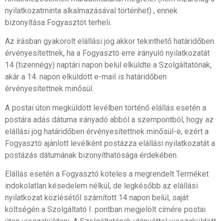
nyilatkozatminta alkalmazásával történhet) , ennek
bizonyítása Fogyasztót terheli.
Az írásban gyakorolt elállási jog akkor tekinthető határidőben
érvényesítettnek, ha a Fogyasztó erre irányuló nyilatkozatát
14 (tizennégy) naptári napon belül elküldte a Szolgáltatónak,
akár a 14. napon elküldött e-mail is határidőben
érvényesítettnek minősül.
A postai úton megküldött levélben történő elállás esetén a
postára adás dátuma irányadó abból a szempontból, hogy az
elállási jog határidőben érvényesítettnek minősül-e, ezért a
Fogyasztó ajánlott levélként postázza elállási nyilatkozatát a
postázás dátumának bizonyíthatósága érdekében.
Elállás esetén a Fogyasztó köteles a megrendelt Terméket
indokolatlan késedelem nélkül, de legkésőbb az elállási
nyilatkozat közlésétől számított 14 napon belül, saját
költségén a Szolgáltató I. pontban megjelölt címére postai