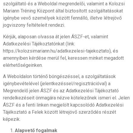
szolgáltató és a Weboldal megrendelői, valamint a Kolozsi
Mariann Tréning Központ által biztosított szolgáltatásokat
igénybe vevő személyek között fennálló, illetve létrejövő
jogviszony feltételeit rendezi.
Kérjük, alaposan olvassa át jelen ÁSZF-et, valamint
Adatkezelési Tájékoztatónkat (link:
https://kolozsimariann.hu/adatkezelesi-tajekoztato), és
amennyiben kérdése merül fel, keressen minket megadott
elérhetőségeinken.
A Weboldalon történő böngészéssel, a szolgáltatások
igénybevételével (jelentkezéssel/regisztrációval) a
Megrendelő jelen ÁSZF és az Adatkezelési Tájékoztató
rendelkezéseit önmagára nézve kötelezőnek ismeri el. Jelen
ÁSZF és a fenti linken megjelölt kapcsolódó Adatkezelési
Tájékoztató a Felek között létrejövő szerződés részét
képezik.
Alapvető fogalmak