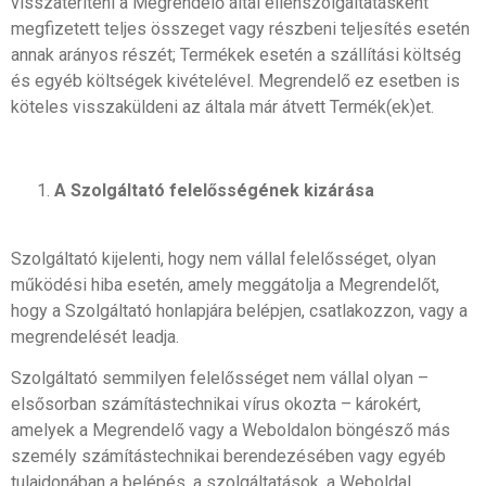
visszatéríteni a Megrendelő által ellenszolgáltatásként
megfizetett teljes összeget vagy részbeni teljesítés esetén
annak arányos részét; Termékek esetén a szállítási költség
és egyéb költségek kivételével. Megrendelő ez esetben is
köteles visszaküldeni az általa már átvett Termék(ek)et.
A Szolgáltató felelősségének kizárása
Szolgáltató kijelenti, hogy nem vállal felelősséget, olyan
működési hiba esetén, amely meggátolja a Megrendelőt,
hogy a Szolgáltató honlapjára belépjen, csatlakozzon, vagy a
megrendelését leadja.
Szolgáltató semmilyen felelősséget nem vállal olyan –
elsősorban számítástechnikai vírus okozta – károkért,
amelyek a Megrendelő vagy a Weboldalon böngésző más
személy számítástechnikai berendezésében vagy egyéb
tulajdonában a belépés, a szolgáltatások, a Weboldal