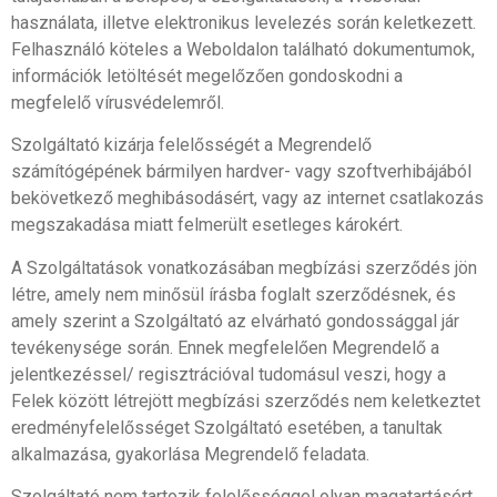
használata, illetve elektronikus levelezés során keletkezett.
Felhasználó köteles a Weboldalon található dokumentumok,
információk letöltését megelőzően gondoskodni a
megfelelő vírusvédelemről.
Szolgáltató kizárja felelősségét a Megrendelő
számítógépének bármilyen hardver- vagy szoftverhibájából
bekövetkező meghibásodásért, vagy az internet csatlakozás
megszakadása miatt felmerült esetleges károkért.
A Szolgáltatások vonatkozásában megbízási szerződés jön
létre, amely nem minősül írásba foglalt szerződésnek, és
amely szerint a Szolgáltató az elvárható gondossággal jár
tevékenysége során. Ennek megfelelően Megrendelő a
jelentkezéssel/ regisztrációval tudomásul veszi, hogy a
Felek között létrejött megbízási szerződés nem keletkeztet
eredményfelelősséget Szolgáltató esetében, a tanultak
alkalmazása, gyakorlása Megrendelő feladata.
Szolgáltató nem tartozik felelősséggel olyan magatartásért