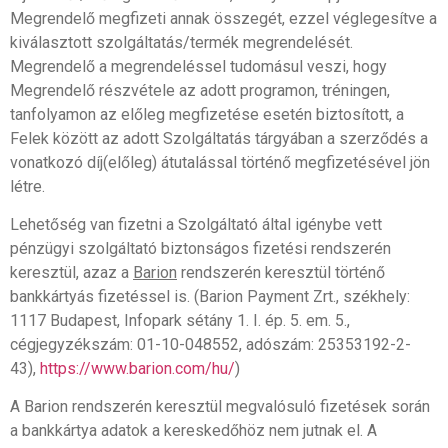
Megrendelő megfizeti annak összegét, ezzel véglegesítve a
kiválasztott szolgáltatás/termék megrendelését.
Megrendelő a megrendeléssel tudomásul veszi, hogy
Megrendelő részvétele az adott programon, tréningen,
tanfolyamon az előleg megfizetése esetén biztosított, a
Felek között az adott Szolgáltatás tárgyában a szerződés a
vonatkozó díj(előleg) átutalással történő megfizetésével jön
létre.
Lehetőség van fizetni a Szolgáltató által igénybe vett
pénzügyi szolgáltató biztonságos fizetési rendszerén
keresztül, azaz a
Barion
rendszerén keresztül történő
bankkártyás fizetéssel is. (Barion Payment Zrt., székhely:
1117 Budapest, Infopark sétány 1. I. ép. 5. em. 5.,
cégjegyzékszám: 01-10-048552, adószám: 25353192-2-
43),
https://www.barion.com/hu/
)
A Barion rendszerén keresztül megvalósuló fizetések során
a bankkártya adatok a kereskedőhöz nem jutnak el. A