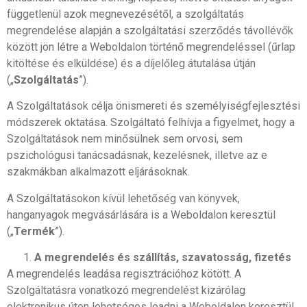
függetlenül azok megnevezésétől, a szolgáltatás
megrendelése alapján a szolgáltatási szerződés távollévők
között jön létre a Weboldalon történő megrendeléssel (űrlap
kitöltése és elküldése) és a díjelőleg átutalása útján
(„
Szolgáltatás
”).
A Szolgáltatások célja önismereti és személyiségfejlesztési
módszerek oktatása. Szolgáltató felhívja a figyelmet, hogy a
Szolgáltatások nem minősülnek sem orvosi, sem
pszichológusi tanácsadásnak, kezelésnek, illetve az e
szakmákban alkalmazott eljárásoknak.
A Szolgáltatásokon kívül lehetőség van könyvek,
hanganyagok megvásárlására is a Weboldalon keresztül
(„
Termék
”).
A megrendelés és szállítás, szavatosság, fizetés
A megrendelés leadása regisztrációhoz kötött. A
Szolgáltatásra vonatkozó megrendelést kizárólag
elektronikus úton lehetséges leadni a Weboldalon keresztül