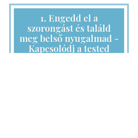
1. Engedd el a
szorongást és találd
meg belső nyugalmad -
Kapcsolódj a tested
nyugalmához
👉 Egy vezetett testtudatos meditáció,
amely segít észlelni és elengedni a
szorongás fizikai tüneteit, hogy
megtapasztald a belső békéd
természetes állapotát.
Ez a meditáció segít kapcsolódni a
lelked ősi nyugalmához és elengedni a
feszültséget.