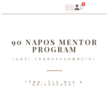
0
IDENTITÁS SHIFT.
KORTIZOL DETOX
90 NAPOS MENTOR
PROGRAM
IGAZI TRANSZFORMÁCIÓ!
TÉMA: ÉLD MEG A
NŐIESSÉGED!