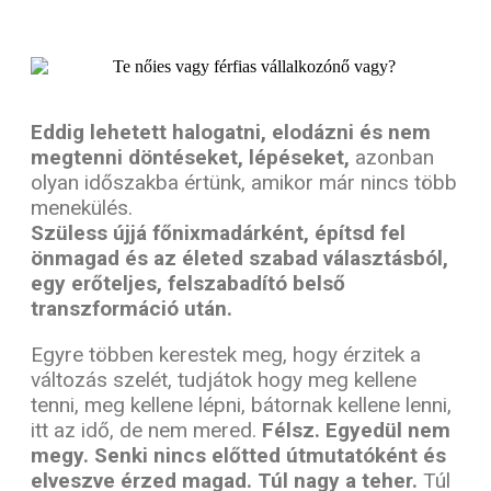
Eddig lehetett halogatni, elodázni és nem
megtenni döntéseket, lépéseket,
azonban
olyan időszakba értünk, amikor már nincs több
menekülés.
Szüless újjá főnixmadárként, építsd fel
önmagad és az életed szabad választásból,
egy erőteljes, felszabadító belső
transzformáció után.
Egyre többen kerestek meg, hogy érzitek a
változás szelét, tudjátok hogy meg kellene
tenni, meg kellene lépni, bátornak kellene lenni,
itt az idő, de nem mered.
Félsz. Egyedül nem
megy. Senki nincs előtted útmutatóként és
elveszve érzed magad. Túl nagy a teher.
Túl