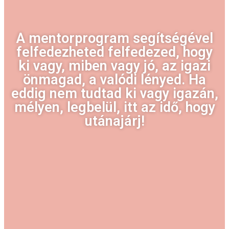
A mentorprogram segítségével
felfedezheted felfedezed, hogy
ki vagy, miben vagy jó, az igazi
önmagad, a valódi lényed. Ha
eddig nem tudtad ki vagy igazán,
mélyen, legbelül, itt az idő, hogy
utánajárj!