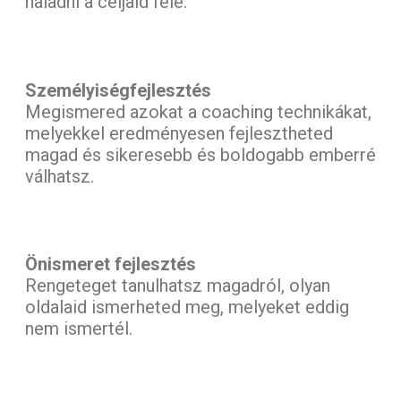
haladni a céljaid fele.
Személyiségfejlesztés
Megismered azokat a coaching technikákat,
melyekkel eredményesen fejlesztheted
magad és sikeresebb és boldogabb emberré
válhatsz.
Önismeret fejlesztés
Rengeteget tanulhatsz magadról, olyan
oldalaid ismerheted meg, melyeket eddig
nem ismertél.