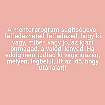
A mentorprogram segítségével
felfedezheted felfedezed, hogy ki
vagy, miben vagy jó, az igazi
önmagad, a valódi lényed. Ha
eddig nem tudtad ki vagy igazán,
mélyen, legbelül, itt az idő, hogy
utánajárj!