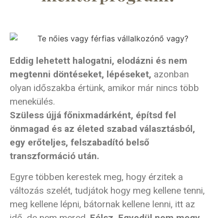
Eddig lehetett halogatni, elodázni és nem
megtenni döntéseket, lépéseket,
azonban
olyan időszakba értünk, amikor már nincs több
menekülés.
Szüless újjá főnixmadárként, építsd fel
önmagad és az életed szabad választásból,
egy erőteljes, felszabadító belső
transzformáció után.
Egyre többen kerestek meg, hogy érzitek a
változás szelét, tudjátok hogy meg kellene tenni,
meg kellene lépni, bátornak kellene lenni, itt az
idő, de nem mered.
Félsz. Egyedül nem megy.