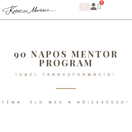
0
IDENTITÁS SHIFT.
KORTIZOL DETOX
90 NAPOS MENTOR
PROGRAM
IGAZI TRANSZFORMÁCIÓ!
TÉMA: ÉLD MEG A NŐIESSÉGED!