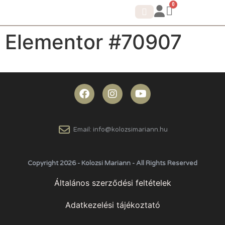
0
Elementor #70907
IDENTITÁS SHIFT.
KORTIZOL DETOX
Email: info@kolozsimariann.hu
Copyright 2026 - Kolozsi Mariann - All Rights Reserved
Általános szerződési feltételek
Adatkezelési tájékoztató