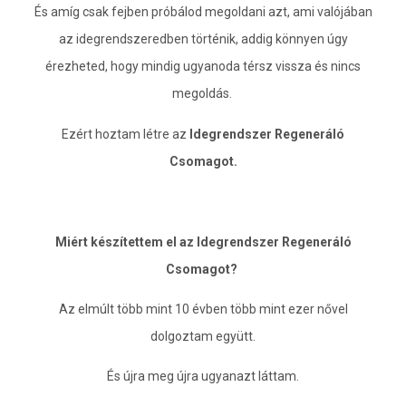
És amíg csak fejben próbálod megoldani azt, ami valójában
az idegrendszeredben történik, addig könnyen úgy
érezheted, hogy mindig ugyanoda térsz vissza és nincs
megoldás.
Ezért hoztam létre az
Idegrendszer Regeneráló
Csomagot.
Miért készítettem el az Idegrendszer Regeneráló
Csomagot?
Az elmúlt több mint 10 évben több mint ezer nővel
dolgoztam együtt.
És újra meg újra ugyanazt láttam.