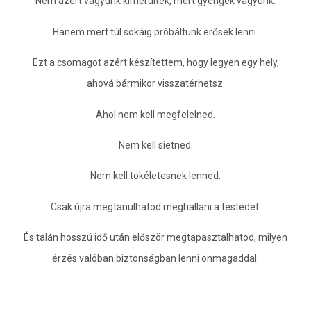
Nem azért vagyunk kimerültek, mert gyengék vagyunk.
Hanem mert túl sokáig próbáltunk erősek lenni.
Ezt a csomagot azért készítettem, hogy legyen egy hely,
ahová bármikor visszatérhetsz.
Ahol nem kell megfelelned.
Nem kell sietned.
Nem kell tökéletesnek lenned.
Csak újra megtanulhatod meghallani a testedet.
És talán hosszú idő után először megtapasztalhatod, milyen
érzés valóban biztonságban lenni önmagaddal.