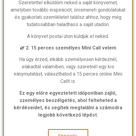
Szeretettel elküldöm neked a saját könyvemet,
amelyben további inspirációt, önismereti gondolatokat
és gyakorlati szemléletet találsz ahhoz, hogy még
tudatosabban haladhass a saját utadon.
A könyvet postai úton küldjük el neked.
🌿 2. 15 perces személyes Mini Call velem
Ha úgy érzed, inkább személyesen kérdeznél,
elakadtál valamiben, vagy szeretnél egy kis
iránymutatást, választhatod a 15 perces online Mini
Callt is.
Ez egy előre egyeztetett időpontban zajló,
személyes beszélgetés, ahol felteheted a
kérdéseidet, és segítek megtalálni a számodra
legjobb következő lépést.