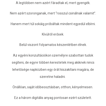
A legtöbben nem azért fáradtak el, mert gyengék.
Nem azért szoronganak, mert “rosszul csinálnak valamit”.
Hanem mert túl sokáig próbáltak mindent egyedül elbírni.
Kívülről erősek.
Belül viszont folyamatos készenlétben élnek.
Az egyéni konzultációkon személyre szabottan tudok
segíteni, de egyre többen kerestetek meg akiknek nincs
lehetősége napközben egy órát kiszakítani magára, de
szeretne haladni.
Önállóan, saját időbeosztásban, otthon, kényelmesen.
Ez a három digitális anyag pontosan ezért született.