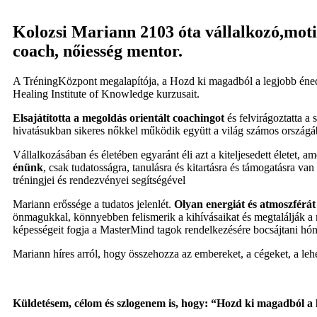
Kolozsi Mariann 2103 óta vállalkozó,moti
coach, nőiesség mentor.
A TréningKözpont megalapítója, a Hozd ki magadból a legjobb éned 
Healing Institute of Knowledge kurzusait.
Elsajátította a megoldás orientált coachingot
és felvirágoztatta a 
hivatásukban sikeres nőkkel működik együtt a világ számos országá
Vállalkozásában és életében egyaránt éli azt a kiteljesedett életet, ame
énünk
, csak tudatosságra, tanulásra és kitartásra és támogatásra v
tréningjei és rendezvényei segítségével
Mariann erőssége a tudatos jelenlét.
Olyan energiát és atmoszférát
önmagukkal, könnyebben felismerik a kihívásaikat és megtalálják a 
képességeit fogja a MasterMind tagok rendelkezésére bocsájtani hó
Mariann híres arról, hogy összehozza az embereket, a cégeket, a le
Küldetésem, célom és szlogenem is, hogy: “Hozd ki magadból a 