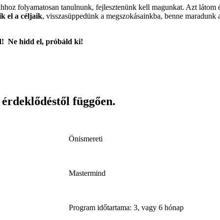
ahhoz folyamatosan tanulnunk, fejlesztenünk kell magunkat. Azt látom 
k el a céljaik
, visszasüppedünk a megszokásainkba, benne maradunk a
 Ne hidd el, próbáld ki!
 érdeklődéstől függően.
Önismereti
Mastermind
Program időtartama: 3, vagy 6 hónap