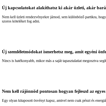
Új kapcsolatokat alakíthatsz ki akár üzleti, akár bará
Nem kell üzleti rendezvényekre járnod, sem különböző partikra, hog
szoros köteléket fog adni.
Új szemléletmódokat ismerhetsz meg, amit egyéni önf
Nincs is hatékonyabb, mikor más a saját tapasztalatiat megosztva seg
Nem kell rájönnöd pontosan hogyan fejleszd az egyes
Egy olyan kitaposott ösvényt kapsz, amivel nem csak pénzt és energiát