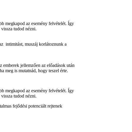
őbb megkapod az esemény felvételét. Így
 vissza tudod nézni.
az intimitást, muszáj korlátoznunk a
az emberek jellemzően az előadások után
 ha meg is mutatnád, hogy teszel érte.
őbb megkapod az esemény felvételét. Így
 vissza tudod nézni.
almas fejődési potenciált rejtenek