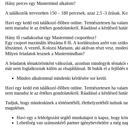
Hány perces egy Mastermind alkalom?
A találkozók tervezetten 150 – 180 percesek, azaz 2,5 -3 órásak. Ke
Havi egy kedd esti találkozó élőben online. Természetesen ha vala
nem maradsz le az értékes gondolatokról. Ráadásul a kérdésed hatá
Hány fő csatlakozhat egy Mastermind csoporthoz?
Egy csoport maximális létszáma 8 fő. A korlátozásra azért van szüks
létszámot. A vezető, Kolozsi Mariann, aki aktívan részt vesz, moderál
Milyen feladatok lesznek a Mastermindban?
A feladatok témakörönként változóak, azonban mindegyik témakör es
már nem foglalkoznak külön az elsajátítással. Itt bukik el a fejlődés
Minden alkalommal mindenki kérdésére sor kerül.
Havi egy kedd esti találkozó élőben online. Természetesen ha vala
nem maradsz le az értékes gondolatokról. Ráadásul a kérdésed hatá
Tudjuk, hogy mindenkinek a történetéből, élethelyzetéből tudunk tanu
magukban.
Havi egy a feldolgozást segítő munkalapot is kapsz, hogy könn
Lehetőség van számonkérő partner igénybevételére a még nag