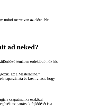
em tudod merre van az előre. Ne
it ad neked?
 különböző témában érdeklődő nők kis
lgozik. Ez a MasterMind.”
ettapasztalata és kreativitása, hogy
tagja a csapatmunka eszközei
egítsék csapattársuk fejlődését is a