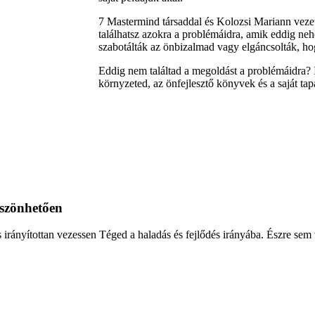
7 Mastermind társaddal és Kolozsi Mariann veze
találhatsz azokra a problémáidra, amik eddig neh
szabotálták az önbizalmad vagy elgáncsolták, hogy 
Eddig nem találtad a megoldást a problémáidra? I
környzeted, az önfejlesztő könyvek és a saját tap
öszönhetően
 irányítottan vezessen Téged a haladás és fejlődés irányába. Észre sem