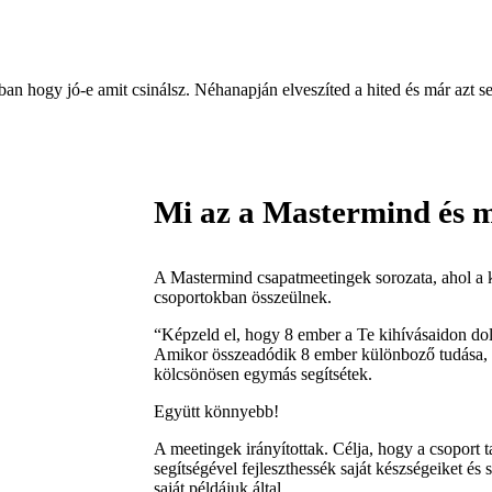
n hogy jó-e amit csinálsz. Néhanapján elveszíted a hited és már azt s
Mi az a Mastermind és m
A Mastermind csapatmeetingek sorozata, ahol a
csoportokban összeülnek.
“Képzeld el, hogy 8 ember a Te kihívásaidon do
Amikor összeadódik 8 ember különboző tudása, él
kölcsönösen egymás segítsétek.
Együtt könnyebb!
A meetingek irányítottak. Célja, hogy a csoport 
segítségével fejleszthessék saját készségeiket és s
saját példájuk által.