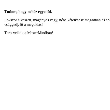
Tudom, hogy nehéz egyedül.
Sokszor elveszett, magányos vagy, néha kételkedsz magadban és abba
csüggedj, itt a megoldás!
Tarts velünk a MasterMindban!