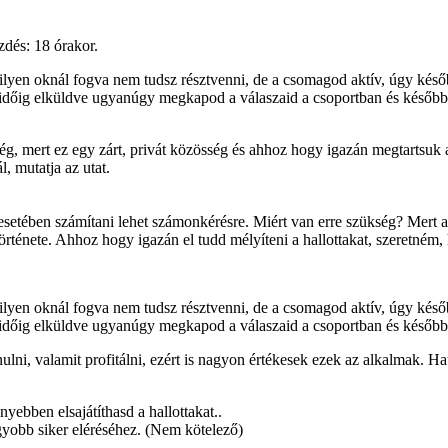
zdés: 18 órakor.
milyen oknál fogva nem tudsz résztvenni, de a csomagod aktív, úgy kés
ridőig elküldve ugyanúgy megkapod a válaszaid a csoportban és később
ég, mert ez egy zárt, privát közösség és ahhoz hogy igazán megtartsuk 
, mutatja az utat.
etében számítani lehet számonkérésre. Miért van erre szükség? Mert 
 története. Ahhoz hogy igazán el tudd mélyíteni a hallottakat, szeretném,
milyen oknál fogva nem tudsz résztvenni, de a csomagod aktív, úgy kés
ridőig elküldve ugyanúgy megkapod a válaszaid a csoportban és később
lni, valamit profitálni, ezért is nagyon értékesek ezek az alkalmak. Hat
yebben elsajátíthasd a hallottakat..
yobb siker eléréséhez. (Nem kötelező)