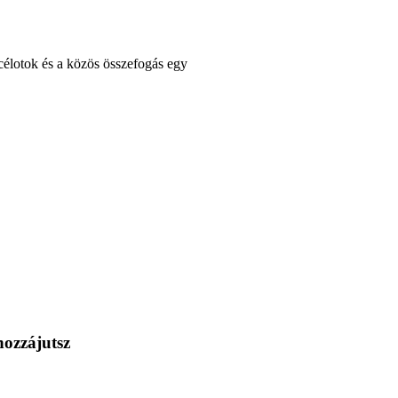
célotok és a közös összefogás egy
hozzájutsz