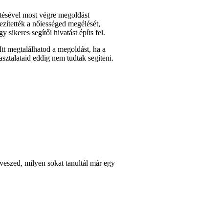
tésével most végre megoldást
ezítették a nőiességed megélését,
sikeres segítői hivatást építs fel.
tt megtalálhatod a megoldást, ha a
asztalataid eddig nem tudtak segíteni.
 veszed, milyen sokat tanultál már egy