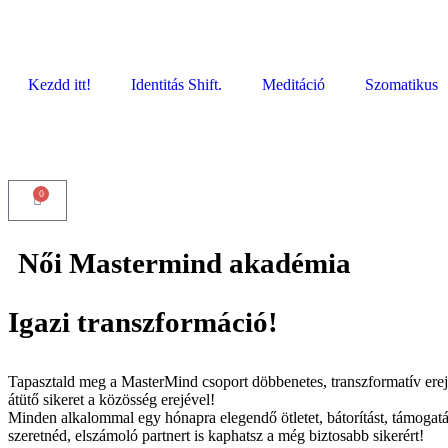
Kezdd itt!
Identitás Shift.
Meditáció
Szomatikus
0
Női Mastermind akadémia
Igazi transzformáció!
Tapasztald meg a MasterMind csoport döbbenetes, transzformatív erejét
átütő sikeret a közösség erejével!
Minden alkalommal egy hónapra elegendő ötletet, bátorítást, támogatá
szeretnéd, elszámoló partnert is kaphatsz a még biztosabb sikerért!