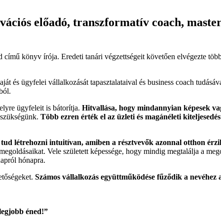
vációs előadó, transzformatív coach, maste
című könyv írója. Eredeti tanári végzettségeit követően elvégezte tö
saját és ügyfelei vállalkozását tapasztalataival és business coach tudásá
ból.
lyre ügyfeleit is bátorítja.
Hitvallása, hogy mindannyian képesek v
an szükségünk.
Több ezren érték el az üzleti és magánéleti kiteljesedés
 tud létrehozni intuitívan, amiben a résztvevők azonnal otthon ér
megoldásaikat. Vele született képessége, hogy mindig megtalálja a meg
napról hónapra.
hetőségeket.
Számos vállalkozás együttműködése fűződik a nevéhez a
legjobb éned!”