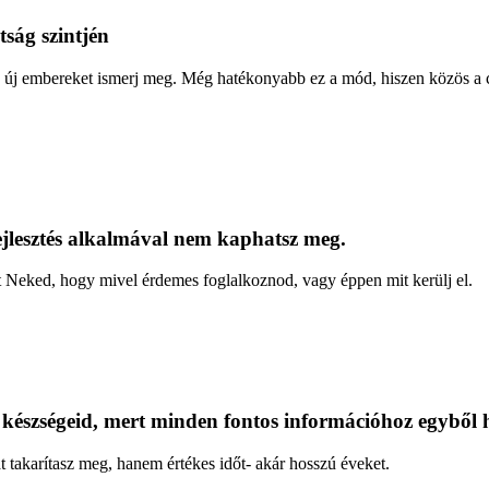
tság szintjén
y új embereket ismerj meg. Még hatékonyabb ez a mód, hiszen közös a 
ejlesztés alkalmával nem kaphatsz meg.
ít Neked, hogy mivel érdemes foglalkoznod, vagy éppen mit kerülj el.
 készségeid, mert minden fontos információhoz egyből 
 takarítasz meg, hanem értékes időt- akár hosszú éveket.