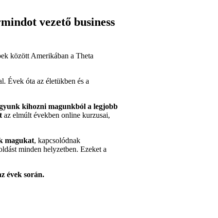
rmindot vezető business
bbek között Amerikában a Theta
val. Évek óta az életükben és a
agyunk kihozni magunkból a legjobb
t
az elmúlt években online kurzusai,
zik magukat
, kapcsolódnak
oldást minden helyzetben. Ezeket a
z évek során.