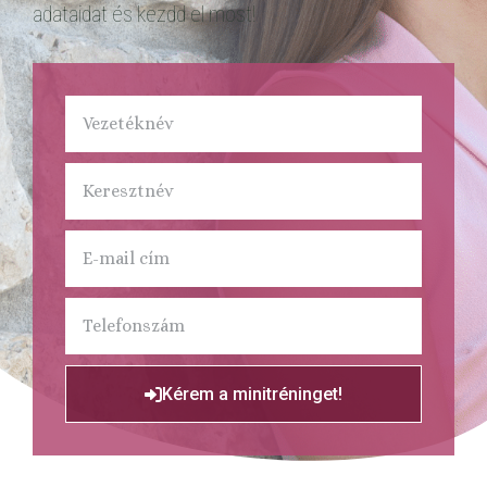
adataidat és kezdd el most!
Kérem a minitréninget!