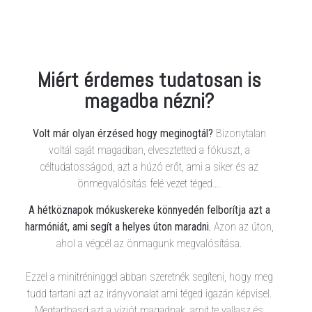
Miért érdemes tudatosan is
magadba nézni?
Volt már olyan érzésed hogy meginogtál?
Bizonytalan
voltál saját magadban, elvesztetted a fókuszt, a
céltudatosságod, azt a húzó erőt, ami a siker és az
önmegvalósítás felé vezet téged….
A hétköznapok mókuskereke könnyedén felborítja azt a
harmóniát, ami segít a helyes úton maradni.
Azon az úton,
ahol a végcél az önmagunk megvalósítása.
Ezzel a minitréninggel abban szeretnék segíteni, hogy meg
tudd tartani azt az irányvonalat ami téged igazán képvisel.
Megtarthasd azt a víziót magadnak, amit te vallasz és