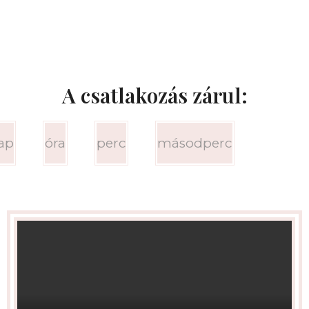
A csatlakozás zárul:
ap
óra
perc
másodperc