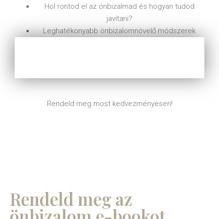
Hol rontod el az önbizalmad és hogyan tudod
javítani?
Leghatékonyabb önbizalomnövelő módszerek
Rendeld meg most kedvezményesen!
Rendeld meg az
önbizalom e-bookot