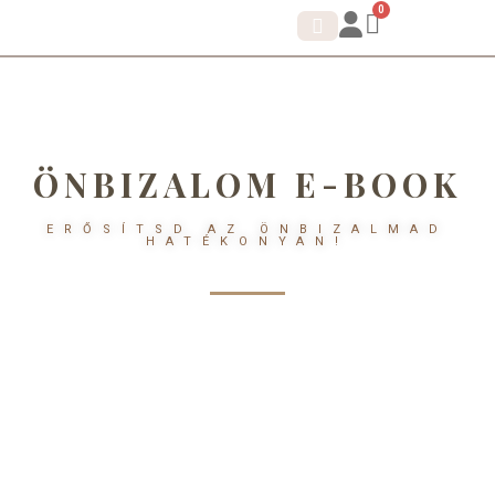
0
IDENTITÁS SHIFT.
KORTIZOL DETOX
ÖNBIZALOM E-BOOK
ERŐSÍTSD AZ ÖNBIZALMAD
HATÉKONYAN!