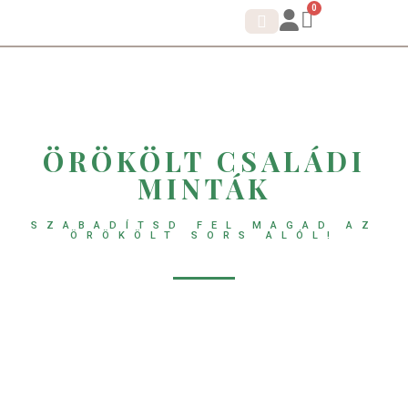
0
IDENTITÁS SHIFT.
KORTIZOL DETOX
ÖRÖKÖLT CSALÁDI
MINTÁK
SZABADÍTSD FEL MAGAD AZ
ÖRÖKÖLT SORS ALÓL!