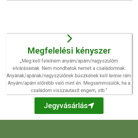
Megfelelési kényszer
„Meg kell felelnem anyám/apám/nagyszülőm
elvárásainak. Nem mondhatok nemet a családomnak.
Anyának/apának/nagyszülőnek büszkének kell lennie rám.
Anyám/apám előrébb való mint én. Megsemmisülök, ha a
családom visszautasít engem, stb.”
Jegyvásárlás