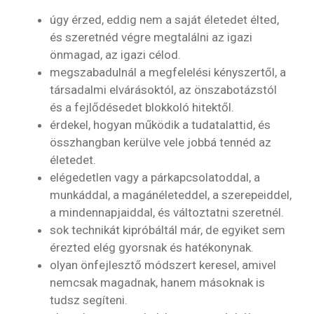
úgy érzed, eddig nem a saját életedet élted,
és szeretnéd végre megtalálni az igazi
önmagad, az igazi célod.
megszabadulnál a megfelelési kényszertől, a
társadalmi elvárásoktól, az önszabotázstól
és a fejlődésedet blokkoló hitektől.
érdekel, hogyan működik a tudatalattid, és
összhangban kerülve vele jobbá tennéd az
életedet.
elégedetlen vagy a párkapcsolatoddal, a
munkáddal, a magánéleteddel, a szerepeiddel,
a mindennapjaiddal, és változtatni szeretnél.
sok technikát kipróbáltál már, de egyiket sem
érezted elég gyorsnak és hatékonynak.
olyan önfejlesztő módszert keresel, amivel
nemcsak magadnak, hanem másoknak is
tudsz segíteni.