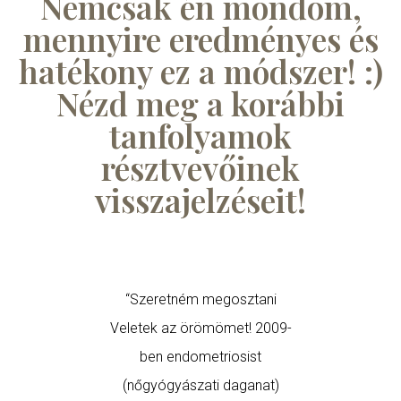
Nemcsak én mondom,
mennyire eredményes és
hatékony ez a módszer! :)
Nézd meg a korábbi
tanfolyamok
résztvevőinek
visszajelzéseit!
“Szeretném megosztani
A theta
Veletek az örömömet! 2009-
nagyon na
ben endometriosist
rám, 
(nőgyógyászati daganat)
meditálok