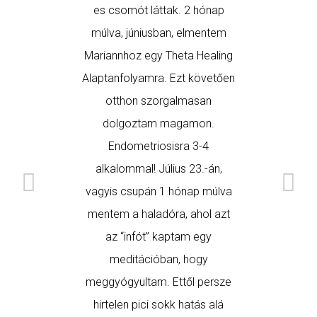
es csomót láttak. 2 hónap
múlva, júniusban, elmentem
Mariannhoz egy Theta Healing
Alaptanfolyamra. Ezt követően
otthon szorgalmasan
dolgoztam magamon.
Endometriosisra 3-4
alkalommal! Július 23.-án,
vagyis csupán 1 hónap múlva
mentem a haladóra, ahol azt
az “infót” kaptam egy
meditációban, hogy
meggyógyultam. Ettől persze
hirtelen pici sokk hatás alá