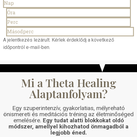
Nap
Óra
Perc
Másodperc
A jelentkezés lezárult. Kérlek érdeklődj a következő
időpontról e-mail-ben.
Mi a Theta Healing
Alaptanfolyam?
Egy szuperintenzív, gyakorlatias, mélyreható
önismereti és meditációs tréning az életminőséged
emelésére.
Egy tudat alatti blokkokat oldó
módszer, amellyel kihozhatod önmagadból a
legjobb éned.