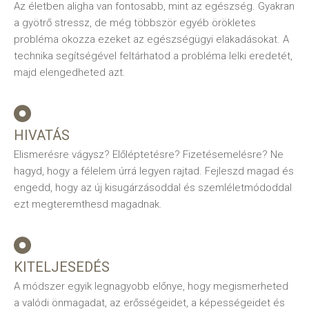
Az életben aligha van fontosabb, mint az egészség. Gyakran
a gyötrő stressz, de még többször egyéb örökletes
probléma okozza ezeket az egészségügyi elakadásokat. A
technika segítségével feltárhatod a probléma lelki eredetét,
majd elengedheted azt.
HIVATÁS
Elismerésre vágysz? Előléptetésre? Fizetésemelésre? Ne
hagyd, hogy a félelem úrrá legyen rajtad. Fejleszd magad és
engedd, hogy az új kisugárzásoddal és szemléletmódoddal
ezt megteremthesd magadnak.
KITELJESEDÉS
A módszer egyik legnagyobb előnye, hogy megismerheted
a valódi önmagadat, az erősségeidet, a képességeidet és