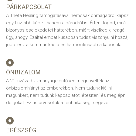
PÁRKAPCSOLAT
A Theta Healing támogatásával nemcsak önmagadról kapsz
egy tisztább képet, hanem a párodról is. Érteni fogod, mi áll
bizonyos cselekedetei hátterében, miért viselkedik, reagál
úgy, ahogy. Ezáltal empatikusabban tudsz viszonyulni hozzá,
jobb lesz a kommunikáció és harmonikusabb a kapcsolat.
ÖNBIZALOM
A 21. század vívmányai jelentősen megnövelték az
önbizalomhiányt az emberekben. Nem tudunk kiállni
magunkért, nem tudunk kapcsolatot létesíteni és meglépni
dolgokat. Ezt is orvosoljuk a technika segítségével.
EGÉSZSÉG