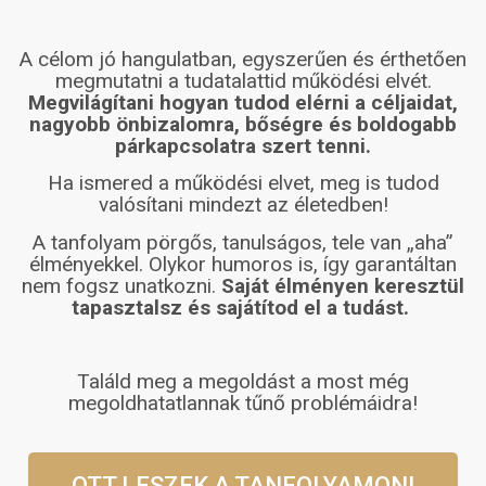
A célom jó hangulatban, egyszerűen és érthetően
megmutatni a tudatalattid működési elvét.
Megvilágítani hogyan tudod elérni a céljaidat,
nagyobb önbizalomra, bőségre és boldogabb
párkapcsolatra szert tenni.
Ha ismered a működési elvet, meg is tudod
valósítani mindezt az életedben!
A tanfolyam pörgős, tanulságos, tele van „aha”
élményekkel. Olykor humoros is, így garantáltan
nem fogsz unatkozni.
Saját élményen keresztül
tapasztalsz és sajátítod el a tudást.
Találd meg a megoldást a most még
megoldhatatlannak tűnő problémáidra!
OTT LESZEK A TANFOLYAMON!