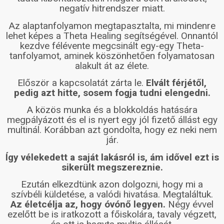
negatív hitrendszer miatt.
Az alaptanfolyamon megtapasztalta, mi mindenre
lehet képes a Theta Healing segítségével. Onnantól
kezdve félévente megcsinált egy-egy Theta-
tanfolyamot, aminek köszönhetően folyamatosan
alakult át az élete.
Először a kapcsolatát zárta le.
Elvált férjétől,
pedig azt hitte, sosem fogja tudni elengedni.
A közös munka és a blokkoldás hatására
megpályázott és el is nyert egy jól fizető állást egy
multinál. Korábban azt gondolta, hogy ez neki nem
jár.
Így vélekedett a saját lakásról is, ám idővel ezt is
sikerült megszereznie.
Ezután elkezdtünk azon dolgozni, hogy mi a
szívbéli küldetése, a valódi hivatása. Megtaláltuk.
Az életcélja az, hogy óvónő legyen.
Négy évvel
ezelőtt be is iratkozott a főiskolára, tavaly végzett,