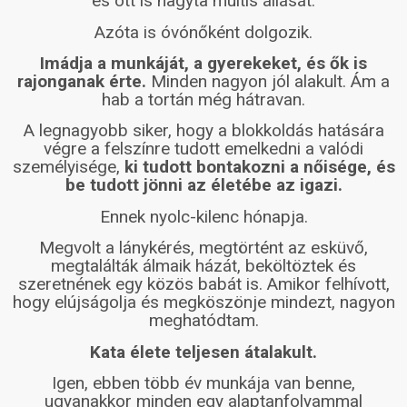
és ott is hagyta multis állását.
Azóta is óvónőként dolgozik.
Imádja a munkáját, a gyerekeket, és ők is
rajonganak érte.
Minden nagyon jól alakult. Ám a
hab a tortán még hátravan.
A legnagyobb siker, hogy a blokkoldás hatására
végre a felszínre tudott emelkedni a valódi
személyisége,
ki tudott bontakozni a nőisége, és
be tudott jönni az életébe az igazi.
Ennek nyolc-kilenc hónapja.
Megvolt a lánykérés, megtörtént az esküvő,
megtalálták álmaik házát, beköltöztek és
szeretnének egy közös babát is. Amikor felhívott,
hogy elújságolja és megköszönje mindezt, nagyon
meghatódtam.
Kata élete teljesen átalakult.
Igen, ebben több év munkája van benne,
ugyanakkor minden egy alaptanfolyammal