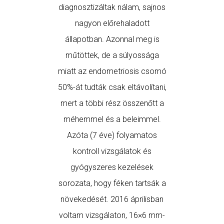
diagnosztizáltak nálam, sajnos
lazább, 
nagyon előrehaladott
felszaba
állapotban. Azonnal meg is
szó
műtöttek, de a súlyossága
TÓT
miatt az endometriosis csomó
50%-át tudták csak eltávolítani,
mert a többi rész összenőtt a
méhemmel és a beleimmel.
Azóta (7 éve) folyamatos
kontroll vizsgálatok és
gyógyszeres kezelések
sorozata, hogy féken tartsák a
növekedését. 2016 áprilisban
voltam vizsgálaton, 16×6 mm-