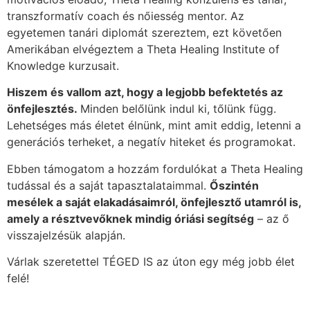
transzformatív coach és nőiesség mentor. Az
egyetemen tanári diplomát szereztem, ezt követően
Amerikában elvégeztem a Theta Healing Institute of
Knowledge kurzusait.
Hiszem és vallom azt, hogy a legjobb befektetés az
önfejlesztés.
Minden belőlünk indul ki, tőlünk függ.
Lehetséges más életet élnünk, mint amit eddig, letenni a
generációs terheket, a negatív hiteket és programokat.
Ebben támogatom a hozzám fordulókat a Theta Healing
tudással és a saját tapasztalataimmal.
Őszintén
mesélek a saját elakadásaimról, önfejlesztő utamról is,
amely a résztvevőknek mindig óriási segítség
– az ő
visszajelzésük alapján.
Várlak szeretettel TÉGED IS az úton egy még jobb élet
felé!