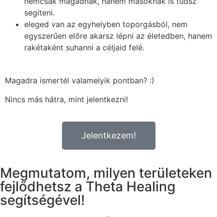
nemcsak magadnak, hanem másoknak is tudsz
segíteni.
eleged van az egyhelyben toporgásból, nem
egyszerűen előre akarsz lépni az életedben, hanem
rakétaként suhanni a céljaid felé.
Magadra ismertél valamelyik pontban? :)
Nincs más hátra, mint jelentkezni!
Jelentkezem!
Megmutatom, milyen területeken
fejlődhetsz a Theta Healing
segítségével!