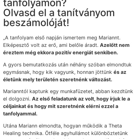
tanfolyamon?
Olvasd el a tanítványom
beszámolóját!
„A tanfolyam első napján ismertem meg Mariannt.
Elképesztő volt az erő, ami belőle áradt.
Azelőtt nem
éreztem még ekkora pozitív energiát senkiben.
A gyors bemutatkozás után néhány szóban elmondtuk
egymásnak, hogy kik vagyunk, honnan jöttünk
és az
életünk mely területén szeretnénk változást.
Marianntól kaptunk egy munkafüzetet, abban kezdtünk
el dolgozni.
Az első feladatunk az volt, hogy írjuk le a
céljainkat és hogy mit szeretnénk elérni ezzel a
tanfolyammal.
Utána Mariann elmondta, hogyan működik a Theta
Healing technika. Ötféle agyhullámot különböztetünk