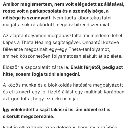
Amikor megismertem, nem volt elégedett az állásával,
rossz volt a párkapcsolata és a személyisége, a
nőisége is szunnyadt.
Nem tudta kibontakoztatni
magát a sok rárakódott, negatív hitrendszer miatt.
Az alaptanfolyamon megtapasztalta, mi mindenre lehet
képes a Theta Healing segítségével. Onnantól kezdve
félévente megcsinált egy-egy Theta-tanfolyamot,
aminek köszönhetően folyamatosan alakult át az élete.
Először a kapcsolatát zárta le.
Elvált férjétől, pedig azt
hitte, sosem fogja tudni elengedni.
A közös munka és a blokkoldás hatására megpályázott
és el is nyert egy jól fizető állást egy multinál. Korábban
azt gondolta, hogy ez neki nem jár.
Így vélekedett a saját lakásról is, ám idővel ezt is
sikerült megszereznie.
Ezután elkezdtünk azon dolgozni, hogy mi a szívbéli