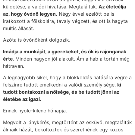
küldetése, a valódi hivatása. Megtaláltuk.
Az életcélja
az, hogy óvónő legyen.
Négy évvel ezelőtt be is
iratkozott a főiskolára, tavaly végzett, és ott is hagyta
multis állását.
Azóta is óvónőként dolgozik.
Imádja a munkáját, a gyerekeket, és ők is rajonganak
érte.
Minden nagyon jól alakult. Ám a hab a tortán még
hátravan.
A legnagyobb siker, hogy a blokkoldás hatására végre a
felszínre tudott emelkedni a valódi személyisége,
ki
tudott bontakozni a nőisége, és be tudott jönni az
életébe az igazi.
Ennek nyolc-kilenc hónapja.
Megvolt a lánykérés, megtörtént az esküvő, megtalálták
álmaik házát, beköltöztek és szeretnének egy közös