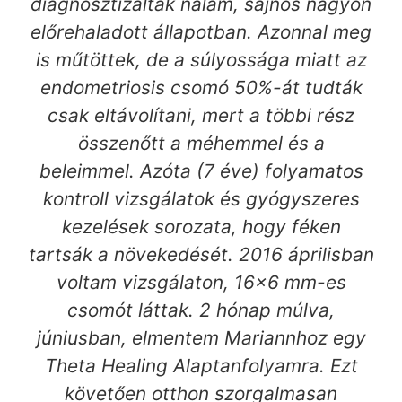
diagnosztizáltak nálam, sajnos nagyon
előrehaladott állapotban. Azonnal meg
is műtöttek, de a súlyossága miatt az
endometriosis csomó 50%-át tudták
csak eltávolítani, mert a többi rész
összenőtt a méhemmel és a
beleimmel. Azóta (7 éve) folyamatos
kontroll vizsgálatok és gyógyszeres
kezelések sorozata, hogy féken
tartsák a növekedését. 2016 áprilisban
voltam vizsgálaton, 16×6 mm-es
csomót láttak. 2 hónap múlva,
júniusban, elmentem Mariannhoz egy
Theta Healing Alaptanfolyamra. Ezt
követően otthon szorgalmasan