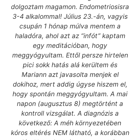
dolgoztam magamon. Endometriosisra
3-4 alkalommal! Július 23.-án, vagyis
csupán 1 hónap múlva mentem a
haladóra, ahol azt az “infót” kaptam
egy meditációban, hogy
meggyógyultam. Ettől persze hirtelen
pici sokk hatás alá kerültem és
Mariann azt javasolta menjek el
dokihoz, mert addig úgyse hiszem el,
hogy spontán meggyógyultam. A mai
napon (augusztus 8) megtörtént a
kontroll vizsgálat. A diagnózis a
következő: A méh környezetében
kóros eltérés NEM látható, a korábban