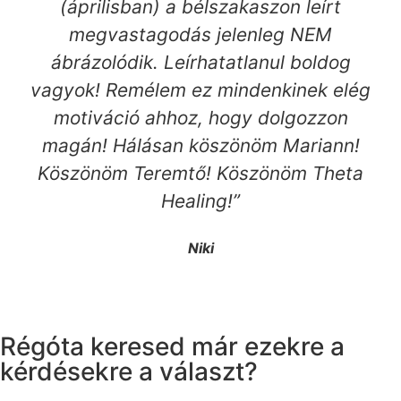
(áprilisban) a bélszakaszon leírt
megvastagodás jelenleg NEM
ábrázolódik. Leírhatatlanul boldog
vagyok! Remélem ez mindenkinek elég
motiváció ahhoz, hogy dolgozzon
magán! Hálásan köszönöm Mariann!
Köszönöm Teremtő! Köszönöm Theta
Healing!”
Niki
Régóta keresed már ezekre a
kérdésekre a választ?