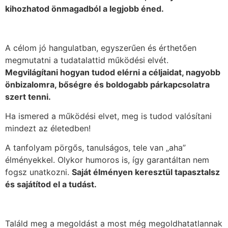
kihozhatod önmagadból a legjobb éned.
A célom jó hangulatban, egyszerűen és érthetően
megmutatni a tudatalattid működési elvét.
Megvilágítani hogyan tudod elérni a céljaidat, nagyobb
önbizalomra, bőségre és boldogabb párkapcsolatra
szert tenni.
Ha ismered a működési elvet, meg is tudod valósítani
mindezt az életedben!
A tanfolyam pörgős, tanulságos, tele van „aha”
élményekkel. Olykor humoros is, így garantáltan nem
fogsz unatkozni.
Saját élményen keresztül tapasztalsz
és sajátítod el a tudást.
Találd meg a megoldást a most még megoldhatatlannak