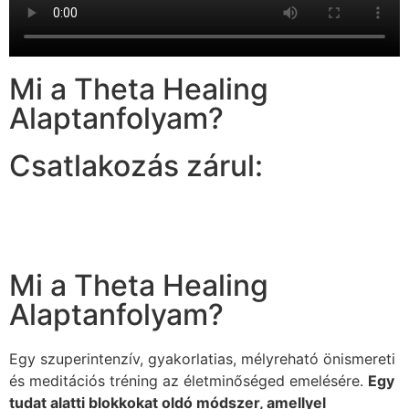
Mi a Theta Healing
Alaptanfolyam?
Csatlakozás zárul:
Nap
Óra
Perc
Másodperc
Mi a Theta Healing
Alaptanfolyam?
Egy szuperintenzív, gyakorlatias, mélyreható önismereti
és meditációs tréning az életminőséged emelésére.
Egy
tudat alatti blokkokat oldó módszer, amellyel