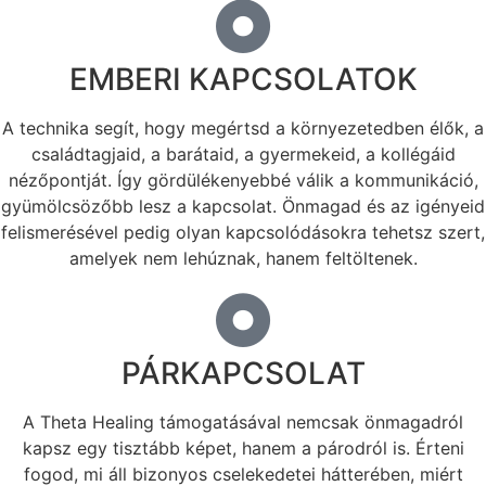
EMBERI KAPCSOLATOK
A technika segít, hogy megértsd a környezetedben élők, a
családtagjaid, a barátaid, a gyermekeid, a kollégáid
nézőpontját. Így gördülékenyebbé válik a kommunikáció,
gyümölcsözőbb lesz a kapcsolat. Önmagad és az igényeid
felismerésével pedig olyan kapcsolódásokra tehetsz szert,
amelyek nem lehúznak, hanem feltöltenek.
PÁRKAPCSOLAT
A Theta Healing támogatásával nemcsak önmagadról
kapsz egy tisztább képet, hanem a párodról is. Érteni
fogod, mi áll bizonyos cselekedetei hátterében, miért