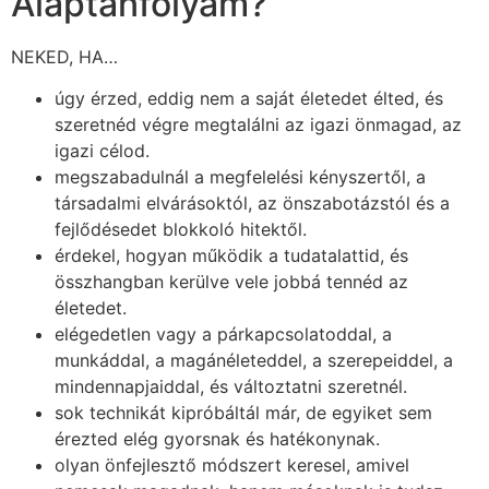
Alaptanfolyam?
NEKED, HA…
úgy érzed, eddig nem a saját életedet élted, és
szeretnéd végre megtalálni az igazi önmagad, az
igazi célod.
megszabadulnál a megfelelési kényszertől, a
társadalmi elvárásoktól, az önszabotázstól és a
fejlődésedet blokkoló hitektől.
érdekel, hogyan működik a tudatalattid, és
összhangban kerülve vele jobbá tennéd az
életedet.
elégedetlen vagy a párkapcsolatoddal, a
munkáddal, a magánéleteddel, a szerepeiddel, a
mindennapjaiddal, és változtatni szeretnél.
sok technikát kipróbáltál már, de egyiket sem
érezted elég gyorsnak és hatékonynak.
olyan önfejlesztő módszert keresel, amivel