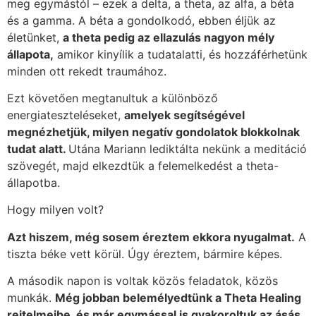
meg egymástól – ezek a delta, a theta, az alfa, a béta
és a gamma. A béta a gondolkodó, ebben éljük az
életünket,
a theta pedig az ellazulás nagyon mély
állapota,
amikor kinyílik a tudatalatti, és hozzáférhetünk
minden ott rekedt traumához.
Ezt követően megtanultuk a különböző
energiateszteléseket,
amelyek segítségével
megnézhetjük, milyen negatív gondolatok blokkolnak
tudat alatt.
Utána Mariann lediktálta nekünk a meditáció
szövegét, majd elkezdtük a felemelkedést a theta-
állapotba.
Hogy milyen volt?
Azt hiszem, még sosem éreztem ekkora nyugalmat.
A
tiszta béke vett körül. Úgy éreztem, bármire képes.
A második napon is voltak közös feladatok, közös
munkák.
Még jobban belemélyedtünk a Theta Healing
rejtelmeibe, és már egymással is gyakoroltuk az ásás