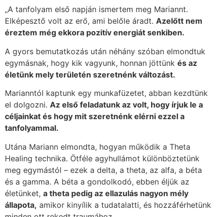
„A tanfolyam első napján ismertem meg Mariannt.
Elképesztő volt az erő, ami belőle áradt.
Azelőtt nem
éreztem még ekkora pozitív energiát senkiben.
A gyors bemutatkozás után néhány szóban elmondtuk
egymásnak, hogy kik vagyunk, honnan jöttünk
és az
életünk mely területén szeretnénk változást.
Marianntól kaptunk egy munkafüzetet, abban kezdtünk
el dolgozni.
Az első feladatunk az volt, hogy írjuk le a
céljainkat és hogy mit szeretnénk elérni ezzel a
tanfolyammal.
Utána Mariann elmondta, hogyan működik a Theta
Healing technika. Ötféle agyhullámot különböztetünk
meg egymástól – ezek a delta, a theta, az alfa, a béta
és a gamma. A béta a gondolkodó, ebben éljük az
életünket,
a theta pedig az ellazulás nagyon mély
állapota,
amikor kinyílik a tudatalatti, és hozzáférhetünk
minden ott rekedt traumához.