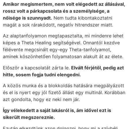
Amikor megismertem, nem volt elégedett az állásával,
rossz volt a párkapcsolata és a személyisége, a
nőisége is szunnyadt.
Nem tudta kibontakoztatni
magát a sok rárakódott, negatív hitrendszer miatt.
Az alaptanfolyamon megtapasztalta, mi mindenre lehet
képes a Theta Healing segítségével. Onnantól kezdve
félévente megcsinált egy-egy Theta-tanfolyamot,
aminek köszönhetően folyamatosan alakult át az élete.
Először a kapcsolatát zárta le.
Elvált férjétől, pedig azt
hitte, sosem fogja tudni elengedni.
A közös munka és a blokkoldás hatására megpályázott
és el is nyert egy jól fizető állást egy multinál. Korábban
azt gondolta, hogy ez neki nem jár.
Így vélekedett a saját lakásról is, ám idővel ezt is
sikerült megszereznie.
Ezután elkezdtünk azon dolgozni, hogy mi a szívbéli