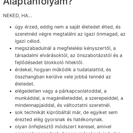
Alaptanfolyam?
NEKED, HA…
úgy érzed, eddig nem a saját életedet élted, és
szeretnéd végre megtalálni az igazi önmagad, az
igazi célod.
megszabadulnál a megfelelési kényszertől, a
társadalmi elvárásoktól, az önszabotázstól és a
fejlődésedet blokkoló hitektől.
érdekel, hogyan működik a tudatalattid, és
összhangban kerülve vele jobbá tennéd az
életedet.
elégedetlen vagy a párkapcsolatoddal, a
munkáddal, a magánéleteddel, a szerepeiddel, a
mindennapjaiddal, és változtatni szeretnél.
sok technikát kipróbáltál már, de egyiket sem
érezted elég gyorsnak és hatékonynak.
olyan önfejlesztő módszert keresel, amivel