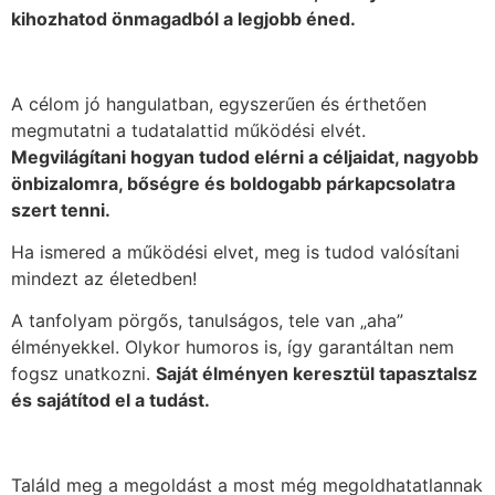
kihozhatod önmagadból a legjobb éned.
A célom jó hangulatban, egyszerűen és érthetően
megmutatni a tudatalattid működési elvét.
Megvilágítani hogyan tudod elérni a céljaidat, nagyobb
önbizalomra, bőségre és boldogabb párkapcsolatra
szert tenni.
Ha ismered a működési elvet, meg is tudod valósítani
mindezt az életedben!
A tanfolyam pörgős, tanulságos, tele van „aha”
élményekkel. Olykor humoros is, így garantáltan nem
fogsz unatkozni.
Saját élményen keresztül tapasztalsz
és sajátítod el a tudást.
Találd meg a megoldást a most még megoldhatatlannak