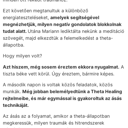
Ezt követően megtanultuk a különböző
energiateszteléseket,
amelyek segítségével
megnézhetjük, milyen negatív gondolatok blokkolnak
tudat alatt.
Utána Mariann lediktálta nekünk a meditáció
szövegét, majd elkezdtük a felemelkedést a theta-
állapotba.
Hogy milyen volt?
Azt hiszem, még sosem éreztem ekkora nyugalmat.
A
tiszta béke vett körül. Úgy éreztem, bármire képes.
A második napon is voltak közös feladatok, közös
munkák.
Még jobban belemélyedtünk a Theta Healing
rejtelmeibe, és már egymással is gyakoroltuk az ásás
technikáját.
Az ásás az a folyamat, amikor a theta-állapotban
megkeressük, milyen traumák és hitrendszerek