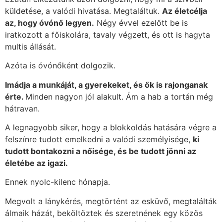
küldetése, a valódi hivatása. Megtaláltuk.
Az életcélja
az, hogy óvónő legyen.
Négy évvel ezelőtt be is
iratkozott a főiskolára, tavaly végzett, és ott is hagyta
multis állását.
Azóta is óvónőként dolgozik.
Imádja a munkáját, a gyerekeket, és ők is rajonganak
érte.
Minden nagyon jól alakult. Ám a hab a tortán még
hátravan.
A legnagyobb siker, hogy a blokkoldás hatására végre a
felszínre tudott emelkedni a valódi személyisége,
ki
tudott bontakozni a nőisége, és be tudott jönni az
életébe az igazi.
Ennek nyolc-kilenc hónapja.
Megvolt a lánykérés, megtörtént az esküvő, megtalálták
álmaik házát, beköltöztek és szeretnének egy közös