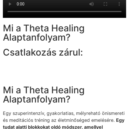
Mi a Theta Healing
Alaptanfolyam?
Csatlakozás zárul:
Nap
Óra
Perc
Másodperc
Mi a Theta Healing
Alaptanfolyam?
Egy szuperintenzív, gyakorlatias, mélyreható önismereti
és meditációs tréning az életminőséged emelésére.
Egy
tudat alatti blokkokat oldó módszer, amellyel