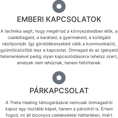
EMBERI KAPCSOLATOK
A technika segít, hogy megértsd a környezetedben élők, a
családtagjaid, a barátaid, a gyermekeid, a kollégáid
nézőpontját. Így gördülékenyebbé válik a kommunikáció,
gyümölcsözőbb lesz a kapcsolat. Önmagad és az igényeid
felismerésével pedig olyan kapcsolódásokra tehetsz szert,
amelyek nem lehúznak, hanem feltöltenek.
PÁRKAPCSOLAT
A Theta Healing támogatásával nemcsak önmagadról
kapsz egy tisztább képet, hanem a párodról is. Érteni
fogod, mi áll bizonyos cselekedetei hátterében, miért