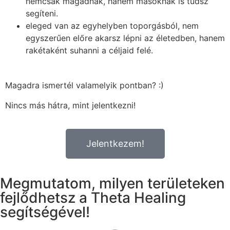
nemcsak magadnak, hanem másoknak is tudsz
segíteni.
eleged van az egyhelyben toporgásból, nem
egyszerűen előre akarsz lépni az életedben, hanem
rakétaként suhanni a céljaid felé.
Magadra ismertél valamelyik pontban? :)
Nincs más hátra, mint jelentkezni!
Jelentkezem!
Megmutatom, milyen területeken
fejlődhetsz a Theta Healing
segítségével!