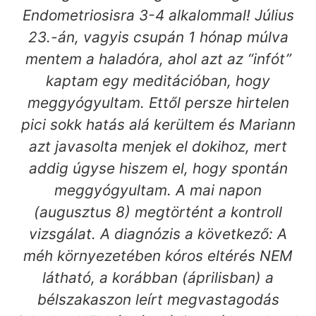
Endometriosisra 3-4 alkalommal! Július
23.-án, vagyis csupán 1 hónap múlva
mentem a haladóra, ahol azt az “infót”
kaptam egy meditációban, hogy
meggyógyultam. Ettől persze hirtelen
pici sokk hatás alá kerültem és Mariann
azt javasolta menjek el dokihoz, mert
addig úgyse hiszem el, hogy spontán
meggyógyultam. A mai napon
(augusztus 8) megtörtént a kontroll
vizsgálat. A diagnózis a következő: A
méh környezetében kóros eltérés NEM
látható, a korábban (áprilisban) a
bélszakaszon leírt megvastagodás