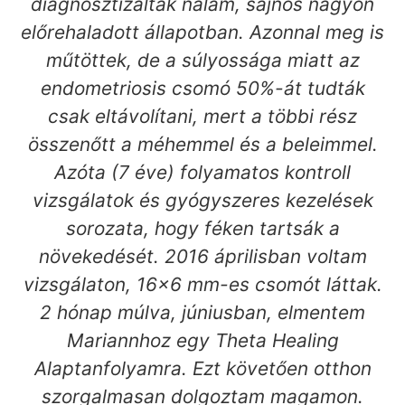
diagnosztizáltak nálam, sajnos nagyon
előrehaladott állapotban. Azonnal meg is
műtöttek, de a súlyossága miatt az
endometriosis csomó 50%-át tudták
csak eltávolítani, mert a többi rész
összenőtt a méhemmel és a beleimmel.
Azóta (7 éve) folyamatos kontroll
vizsgálatok és gyógyszeres kezelések
sorozata, hogy féken tartsák a
növekedését. 2016 áprilisban voltam
vizsgálaton, 16×6 mm-es csomót láttak.
2 hónap múlva, júniusban, elmentem
Mariannhoz egy Theta Healing
Alaptanfolyamra. Ezt követően otthon
szorgalmasan dolgoztam magamon.