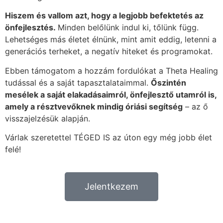
Hiszem és vallom azt, hogy a legjobb befektetés az
önfejlesztés.
Minden belőlünk indul ki, tőlünk függ.
Lehetséges más életet élnünk, mint amit eddig, letenni a
generációs terheket, a negatív hiteket és programokat.
Ebben támogatom a hozzám fordulókat a Theta Healing
tudással és a saját tapasztalataimmal.
Őszintén
mesélek a saját elakadásaimról, önfejlesztő utamról is,
amely a résztvevőknek mindig óriási segítség
– az ő
visszajelzésük alapján.
Várlak szeretettel TÉGED IS az úton egy még jobb élet
felé!
Jelentkezem