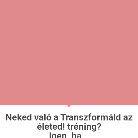
Neked való a Transzformáld az
életed! tréning?
Igen, ha...