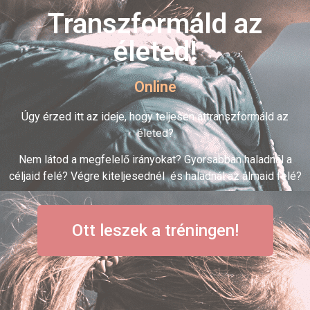
Transzformáld az
életed!
Online
Úgy érzed itt az ideje, hogy teljesen áttranszformáld az
életed?
Nem látod a megfelelő irányokat? Gyorsabban haladnál a
céljaid felé? Végre kiteljesednél és haladnál az álmaid felé?
Ott leszek a tréningen!