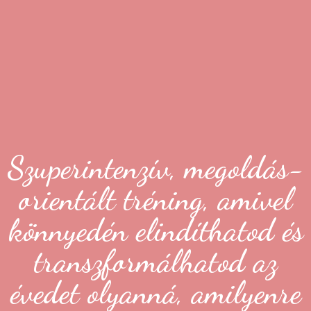
Szuperintenzív, megoldás-
orientált tréning, amivel
könnyedén elindíthatod és
transzformálhatod az
évedet olyanná, amilyenre