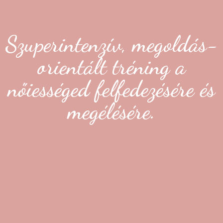
Szuperintenzív, megoldás-
orientált tréning a
nőiességed felfedezésére és
megélésére.