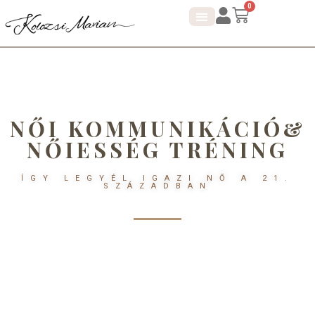
0
NŐI KOMMUNIKÁCIÓ&
NŐIESSÉG TRÉNING
ÍGY LEGYÉL IGAZI NŐ A 21.
SZÁZADBAN