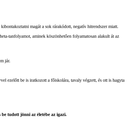
kibontakoztatni magát a sok rárakódott, negatív hitrendszer miatt.
heta-tanfolyamot, aminek köszönhetően folyamatosan alakult át az
m jár.
l ezelőtt be is iratkozott a főiskolára, tavaly végzett, és ott is hagyta
 be tudott jönni az életébe az igazi.