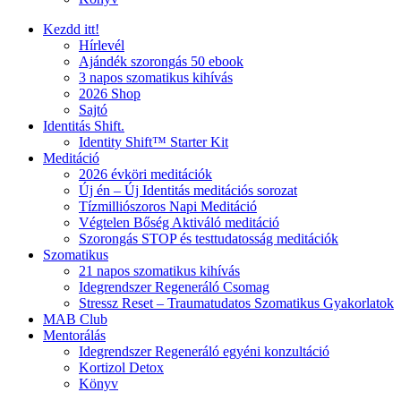
Kezdd itt!
Hírlevél
Ajándék szorongás 50 ebook
3 napos szomatikus kihívás
2026 Shop
Sajtó
Identitás Shift.
Identity Shift™ Starter Kit
Meditáció
2026 évköri meditációk
Új én – Új Identitás meditációs sorozat
Tízmilliószoros Napi Meditáció
Végtelen Bőség Aktiváló meditáció
Szorongás STOP és testtudatosság meditációk
Szomatikus
21 napos szomatikus kihívás
Idegrendszer Regeneráló Csomag
Stressz Reset – Traumatudatos Szomatikus Gyakorlatok
MAB Club
Mentorálás
Idegrendszer Regeneráló egyéni konzultáció
Kortizol Detox
Könyv