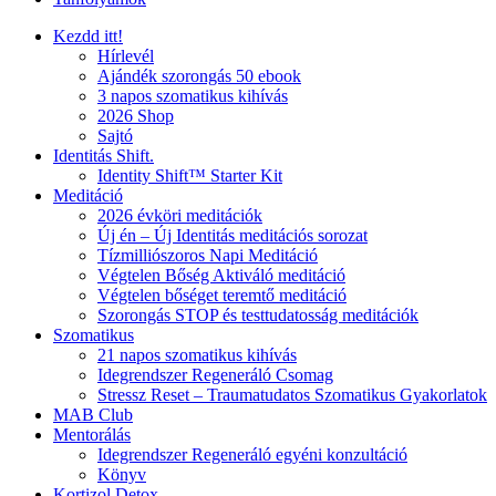
Kezdd itt!
Hírlevél
Ajándék szorongás 50 ebook
3 napos szomatikus kihívás
2026 Shop
Sajtó
Identitás Shift.
Identity Shift™ Starter Kit
Meditáció
2026 évköri meditációk
Új én – Új Identitás meditációs sorozat
Tízmilliószoros Napi Meditáció
Végtelen Bőség Aktiváló meditáció
Végtelen bőséget teremtő meditáció
Szorongás STOP és testtudatosság meditációk
Szomatikus
21 napos szomatikus kihívás
Idegrendszer Regeneráló Csomag
Stressz Reset – Traumatudatos Szomatikus Gyakorlatok
MAB Club
Mentorálás
Idegrendszer Regeneráló egyéni konzultáció
Könyv
Kortizol Detox