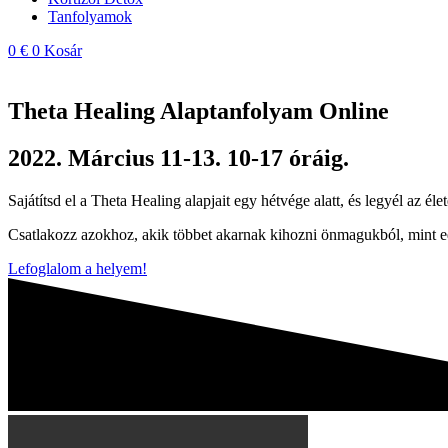
Tanfolyamok
0
€
0
Kosár
Theta Healing Alaptanfolyam Online
2022. Március 11-13. 10-17 óráig.
Sajátítsd el a Theta Healing alapjait egy hétvége alatt, és legyél az éle
Csatlakozz azokhoz, akik többet akarnak kihozni önmagukból, mint 
Lefoglalom a helyem!