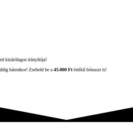
ted kizárólagos irányítója!
eddig bármikor! Zsebeld be a
45.000 Ft
értékű bónuszt is!