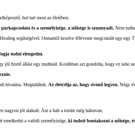
elképesztő, hol tart most az életében.
 párkapcsolata és a személyisége, a nőisége is szunnyadt.
Nem tudta 
Healing segítségével. Onnantól kezdve félévente megcsinált egy-egy T
 fogja tudni elengedni.
 jól fizető állást egy multinál. Korábban azt gondolta, hogy ez neki ne
eznie.
ódi hivatása. Megtaláltuk.
Az életcélja az, hogy óvónő legyen.
Négy évve
n nagyon jól alakult. Ám a hab a tortán még hátravan.
ott emelkedni a valódi személyisége,
ki tudott bontakozni a nőisége, és