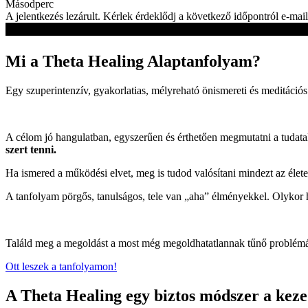
Másodperc
A jelentkezés lezárult. Kérlek érdeklődj a következő időpontról e-mai
Mi a Theta Healing Alaptanfolyam?
Egy szuperintenzív, gyakorlatias, mélyreható önismereti és meditáció
A célom jó hangulatban, egyszerűen és érthetően megmutatni a tudata
szert tenni.
Ha ismered a működési elvet, meg is tudod valósítani mindezt az élet
A tanfolyam pörgős, tanulságos, tele van „aha” élményekkel. Olykor 
Találd meg a megoldást a most még megoldhatatlannak tűnő problémá
Ott leszek a tanfolyamon!
A Theta Healing egy biztos módszer a keze