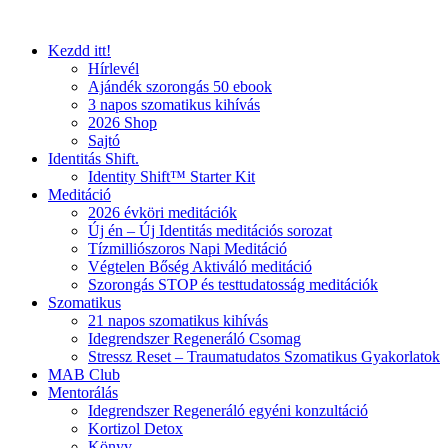
Ugrás
a
Kezdd itt!
tartalomhoz
Hírlevél
Ajándék szorongás 50 ebook
3 napos szomatikus kihívás
2026 Shop
Sajtó
Identitás Shift.
Identity Shift™ Starter Kit
Meditáció
2026 évköri meditációk
Új én – Új Identitás meditációs sorozat
Tízmilliószoros Napi Meditáció
Végtelen Bőség Aktiváló meditáció
Szorongás STOP és testtudatosság meditációk
Szomatikus
21 napos szomatikus kihívás
Idegrendszer Regeneráló Csomag
Stressz Reset – Traumatudatos Szomatikus Gyakorlatok
MAB Club
Mentorálás
Idegrendszer Regeneráló egyéni konzultáció
Kortizol Detox
Könyv