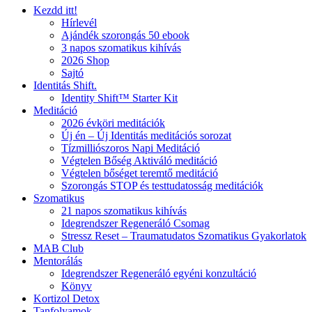
Kezdd itt!
Hírlevél
Ajándék szorongás 50 ebook
3 napos szomatikus kihívás
2026 Shop
Sajtó
Identitás Shift.
Identity Shift™ Starter Kit
Meditáció
2026 évköri meditációk
Új én – Új Identitás meditációs sorozat
Tízmilliószoros Napi Meditáció
Végtelen Bőség Aktiváló meditáció
Végtelen bőséget teremtő meditáció
Szorongás STOP és testtudatosság meditációk
Szomatikus
21 napos szomatikus kihívás
Idegrendszer Regeneráló Csomag
Stressz Reset – Traumatudatos Szomatikus Gyakorlatok
MAB Club
Mentorálás
Idegrendszer Regeneráló egyéni konzultáció
Könyv
Kortizol Detox
Tanfolyamok