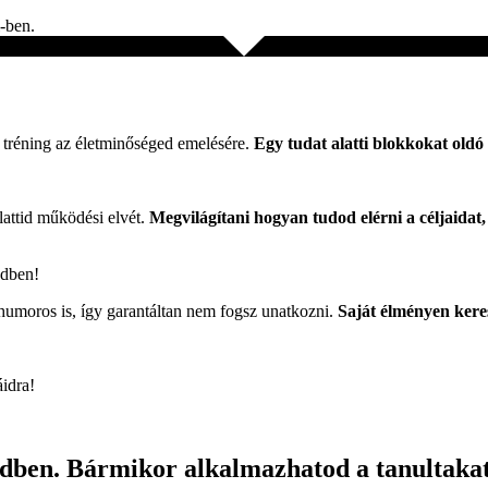
l-ben.
s tréning az életminőséged emelésére.
Egy tudat alatti blokkokat old
lattid működési elvét.
Megvilágítani hogyan tudod elérni a céljaida
edben!
humoros is, így garantáltan nem fogsz unatkozni.
Saját élményen keresz
idra!
dben. Bármikor alkalmazhatod a tanultakat