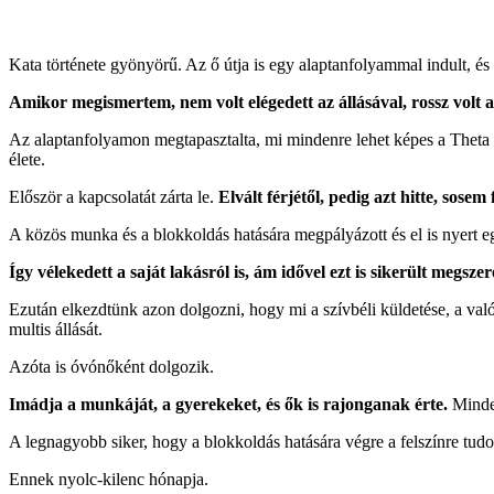
Kata története gyönyörű. Az ő útja is egy alaptanfolyammal indult, és 
Amikor megismertem, nem volt elégedett az állásával, rossz volt a
Az alaptanfolyamon megtapasztalta, mi mindenre lehet képes a Theta 
élete.
Először a kapcsolatát zárta le.
Elvált férjétől, pedig azt hitte, sosem
A közös munka és a blokkoldás hatására megpályázott és el is nyert egy
Így vélekedett a saját lakásról is, ám idővel ezt is sikerült megszer
Ezután elkezdtünk azon dolgozni, hogy mi a szívbéli küldetése, a val
multis állását.
Azóta is óvónőként dolgozik.
Imádja a munkáját, a gyerekeket, és ők is rajonganak érte.
Minde
A legnagyobb siker, hogy a blokkoldás hatására végre a felszínre tud
Ennek nyolc-kilenc hónapja.