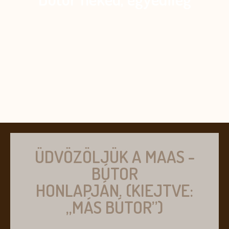
ÜDVÖZÖLJÜK A MAAS -
BÚTOR
HONLAPJÁN. (KIEJTVE:
„MÁS BÚTOR”)