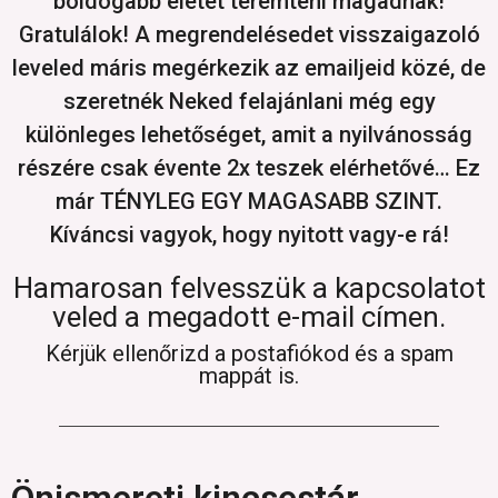
boldogabb életet teremteni magadnak!
Gratulálok! A megrendelésedet visszaigazoló
leveled máris megérkezik az emailjeid közé, de
szeretnék Neked felajánlani még egy
különleges lehetőséget, amit a nyilvánosság
részére csak évente 2x teszek elérhetővé… Ez
már TÉNYLEG EGY MAGASABB SZINT.
Kíváncsi vagyok, hogy nyitott vagy-e rá!
Hamarosan felvesszük a kapcsolatot
veled a megadott e-mail címen.
Kérjük ellenőrizd a postafiókod és a spam
mappát is.
Önismereti kincsestár