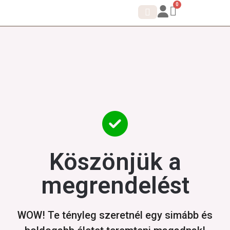
0
IDENTITÁS SHIFT.
KORTIZOL DETOX
Köszönjük a
megrendelést
WOW! Te tényleg szeretnél egy simább és