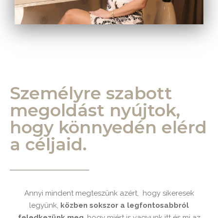
Személyre szabott
megoldást nyújtok,
hogy könnyedén elérd
a céljaid.
Annyi mindent megteszünk azért, hogy sikeresek
legyünk,
közben sokszor a legfontosabbról
feledkezünk meg
, hogy miért is vagyunk itt és mi az