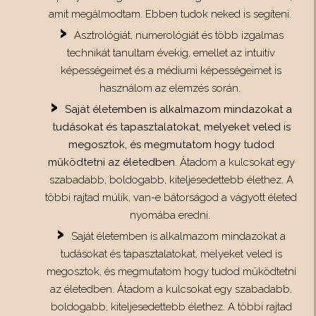
amit megálmodtam. Ebben tudok neked is segíteni.
Asztrológiát, numerológiát és több izgalmas
technikát tanultam évekig, emellet az intuitív
képességeimet és a médiumi képességeimet is
használom az elemzés során.
Saját életemben is alkalmazom mindazokat a
tudásokat és tapasztalatokat, melyeket veled is
megosztok, és megmutatom hogy tudod
működtetni az életedben.
Átadom a kulcsokat egy
szabadabb, boldogabb, kiteljesedettebb élethez. A
többi rajtad múlik, van-e bátorságod a vágyott életed
nyomába eredni.
Saját életemben is alkalmazom mindazokat a
tudásokat és tapasztalatokat, melyeket veled is
megosztok, és megmutatom hogy tudod működtetni
az életedben. Átadom a kulcsokat egy szabadabb,
boldogabb, kiteljesedettebb élethez. A többi rajtad