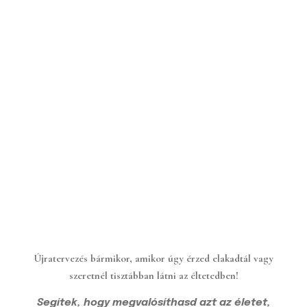
Újratervezés bármikor, amikor úgy érzed elakadtál vagy
szeretnél tisztábban látni az éltetedben!
Segítek, hogy megvalósíthasd azt az életet,