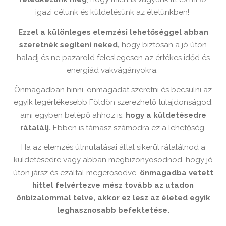
igazi célunk és küldetésünk az életünkben!
Ezzel a különleges elemzési lehetőséggel abban
szeretnék segíteni neked,
hogy biztosan a jó úton
haladj és ne pazarold feleslegesen az értékes időd és
energiád vakvágányokra.
Önmagadban hinni, önmagadat szeretni és becsülni az
egyik legértékesebb Földön szerezhető tulajdonságod,
ami egyben belépő ahhoz is,
hogy a küldetésedre
rátalálj.
Ebben is támasz számodra ez a lehetőség.
Ha az elemzés útmutatásai által sikerül rátalálnod a
küldetésedre vagy abban megbizonyosodnod, hogy jó
úton jársz és ezáltal megerősödve,
önmagadba vetett
hittel felvértezve mész tovább az utadon
önbizalommal telve, akkor ez lesz az életed egyik
leghasznosabb befektetése.