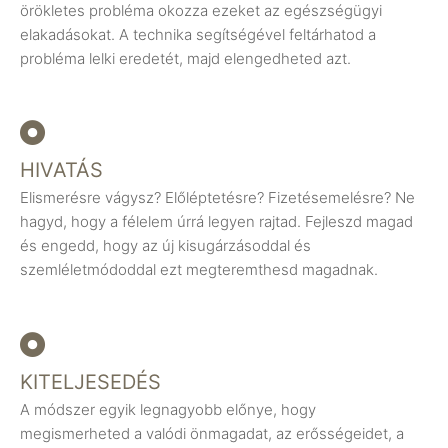
örökletes probléma okozza ezeket az egészségügyi
elakadásokat. A technika segítségével feltárhatod a
probléma lelki eredetét, majd elengedheted azt.
HIVATÁS
Elismerésre vágysz? Előléptetésre? Fizetésemelésre? Ne
hagyd, hogy a félelem úrrá legyen rajtad. Fejleszd magad
és engedd, hogy az új kisugárzásoddal és
szemléletmódoddal ezt megteremthesd magadnak.
KITELJESEDÉS
A módszer egyik legnagyobb előnye, hogy
megismerheted a valódi önmagadat, az erősségeidet, a