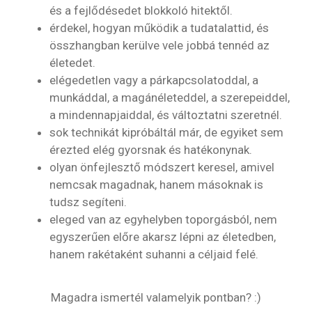
és a fejlődésedet blokkoló hitektől.
érdekel, hogyan működik a tudatalattid, és
összhangban kerülve vele jobbá tennéd az
életedet.
elégedetlen vagy a párkapcsolatoddal, a
munkáddal, a magánéleteddel, a szerepeiddel,
a mindennapjaiddal, és változtatni szeretnél.
sok technikát kipróbáltál már, de egyiket sem
érezted elég gyorsnak és hatékonynak.
olyan önfejlesztő módszert keresel, amivel
nemcsak magadnak, hanem másoknak is
tudsz segíteni.
eleged van az egyhelyben toporgásból, nem
egyszerűen előre akarsz lépni az életedben,
hanem rakétaként suhanni a céljaid felé.
Magadra ismertél valamelyik pontban? :)