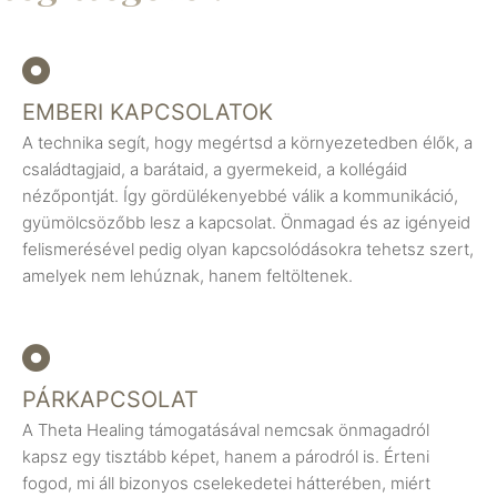
EMBERI KAPCSOLATOK
A technika segít, hogy megértsd a környezetedben élők, a
családtagjaid, a barátaid, a gyermekeid, a kollégáid
nézőpontját. Így gördülékenyebbé válik a kommunikáció,
gyümölcsözőbb lesz a kapcsolat. Önmagad és az igényeid
felismerésével pedig olyan kapcsolódásokra tehetsz szert,
amelyek nem lehúznak, hanem feltöltenek.
PÁRKAPCSOLAT
A Theta Healing támogatásával nemcsak önmagadról
kapsz egy tisztább képet, hanem a párodról is. Érteni
fogod, mi áll bizonyos cselekedetei hátterében, miért