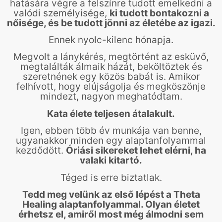
hatására végre a felszínre tudott emelkedni a
valódi személyisége,
ki tudott bontakozni a
nőisége, és be tudott jönni az életébe az igazi.
Ennek nyolc-kilenc hónapja.
Megvolt a lánykérés, megtörtént az esküvő,
megtalálták álmaik házát, beköltöztek és
szeretnének egy közös babát is. Amikor
felhívott, hogy elújságolja és megköszönje
mindezt, nagyon meghatódtam.
Kata élete teljesen átalakult.
Igen, ebben több év munkája van benne,
ugyanakkor minden egy alaptanfolyammal
kezdődött.
Óriási sikereket lehet elérni, ha
valaki kitartó.
Téged is erre biztatlak.
Tedd meg velünk az első lépést a Theta
Healing alaptanfolyammal. Olyan életet
érhetsz el, amiről most még álmodni sem