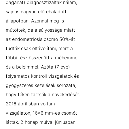
daganat) diagnosztizáltak nálam,
sajnos nagyon előrehaladott
állapotban. Azonnal meg is
műtöttek, de a súlyossága miatt
az endometriosis csomó 50%-át
tudták csak eltávolítani, mert a
többi rész összenőtt a méhemmel
és a beleimmel. Azóta (7 éve)
folyamatos kontroll vizsgálatok és
gyógyszeres kezelések sorozata,
hogy féken tartsák a növekedését.
2016 áprilisban voltam
vizsgálaton, 16×6 mm-es csomót
láttak. 2 hónap múlva, júniusban,