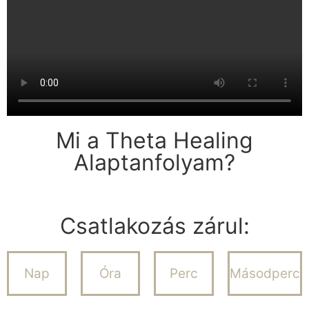
Mi a Theta Healing
Alaptanfolyam?
Csatlakozás zárul:
Nap
Óra
Perc
Másodperc