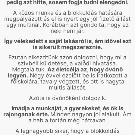
pedig azt hitte, sosem fogja tudni elengedni.
A közös munka és a blokkoldás hatására
megpályázott és el is nyert egy jól fizető állást
egy multinál. Korábban azt gondolta, hogy ez
neki nem jár.
Így vélekedett a saját lakásról is, ám idővel ezt
is sikerült megszereznie.
Ezután elkezdtünk azon dolgozni, hogy mi a
szívbéli küldetése, a valódi hivatása.
Megtaláltuk.
Az életcélja az, hogy óvónő
legyen.
Négy évvel ezelőtt be is iratkozott a
főiskolára, tavaly végzett, és ott is hagyta
multis állását.
Azóta is óvónőként dolgozik.
Imádja a munkáját, a gyerekeket, és ők is
rajonganak érte.
Minden nagyon jól alakult. Ám
a hab a tortán még hátravan.
A legnagyobb siker, hogy a blokkoldás