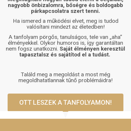
nagyobb önbizalomra, bőségre és boldogabb
párkapcsolatra szert tenni.
Ha ismered a működési elvet, meg is tudod
valósítani mindezt az életedben!
A tanfolyam pörgős, tanulságos, tele van „aha”
élményekkel. Olykor humoros is, így garantáltan
nem fogsz unatkozni.
Saját élményen keresztül
tapasztalsz és sajátítod el a tudást.
Találd meg a megoldást a most még
megoldhatatlannak tűnő problémáidra!
OTT LESZEK A TANFOLYAMON!