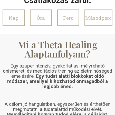
Csatlakozás zárul:
Nap
Óra
Perc
Másodperc
Mi a Theta Healing
Alaptanfolyam?
Egy szuperintenzív, gyakorlatias, mélyreható
önismereti és meditációs tréning az életminőséged
emelésére.
Egy tudat alatti blokkokat oldó
módszer, amellyel kihozhatod önmagadból a
legjobb éned.
A célom jó hangulatban, egyszerűen és érthetően
megmutatni a tudatalattid működési elvét.
Megvilágítani hogyan tudod elérni a céljaidat,