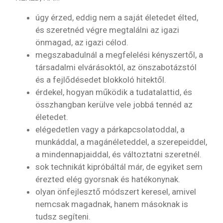
úgy érzed, eddig nem a saját életedet élted,
és szeretnéd végre megtalálni az igazi
önmagad, az igazi célod.
megszabadulnál a megfelelési kényszertől, a
társadalmi elvárásoktól, az önszabotázstól
és a fejlődésedet blokkoló hitektől.
érdekel, hogyan működik a tudatalattid, és
összhangban kerülve vele jobbá tennéd az
életedet.
elégedetlen vagy a párkapcsolatoddal, a
munkáddal, a magánéleteddel, a szerepeiddel,
a mindennapjaiddal, és változtatni szeretnél.
sok technikát kipróbáltál már, de egyiket sem
érezted elég gyorsnak és hatékonynak.
olyan önfejlesztő módszert keresel, amivel
nemcsak magadnak, hanem másoknak is
tudsz segíteni.