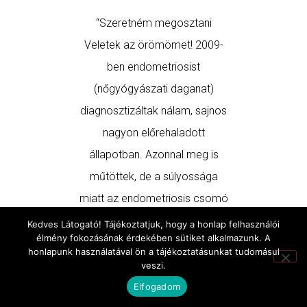
“Szeretném megosztani
A theta
Veletek az örömömet! 2009-
nagyon na
ben endometriosist
rám, 
(nőgyógyászati daganat)
meditálok
diagnosztizáltak nálam, sajnos
lazább, 
nagyon előrehaladott
felszaba
állapotban. Azonnal meg is
szó
műtöttek, de a súlyossága
TÓT
miatt az endometriosis csomó
50%-át tudták csak eltávolítani,
Kedves Látogató! Tájékoztatjuk, hogy a honlap felhasználói
élmény fokozásának érdekében sütiket alkalmazunk. A
mert a többi rész összenőtt a
honlapunk használatával ön a tájékoztatásunkat tudomásul
méhemmel és a beleimmel.
veszi.
Azóta (7 éve) folyamatos
Elfogadom