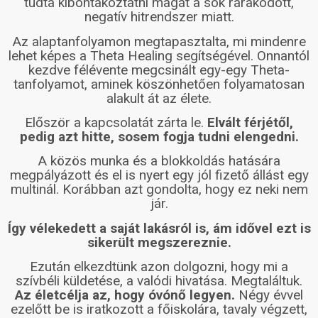
tudta kibontakoztatni magát a sok rárakódott,
negatív hitrendszer miatt.
Az alaptanfolyamon megtapasztalta, mi mindenre
lehet képes a Theta Healing segítségével. Onnantól
kezdve félévente megcsinált egy-egy Theta-
tanfolyamot, aminek köszönhetően folyamatosan
alakult át az élete.
Először a kapcsolatát zárta le.
Elvált férjétől,
pedig azt hitte, sosem fogja tudni elengedni.
A közös munka és a blokkoldás hatására
megpályázott és el is nyert egy jól fizető állást egy
multinál. Korábban azt gondolta, hogy ez neki nem
jár.
Így vélekedett a saját lakásról is, ám idővel ezt is
sikerült megszereznie.
Ezután elkezdtünk azon dolgozni, hogy mi a
szívbéli küldetése, a valódi hivatása. Megtaláltuk.
Az életcélja az, hogy óvónő legyen.
Négy évvel
ezelőtt be is iratkozott a főiskolára, tavaly végzett,