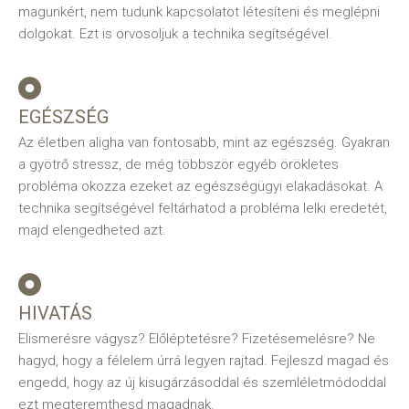
magunkért, nem tudunk kapcsolatot létesíteni és meglépni
dolgokat. Ezt is orvosoljuk a technika segítségével.
EGÉSZSÉG
Az életben aligha van fontosabb, mint az egészség. Gyakran
a gyötrő stressz, de még többször egyéb örökletes
probléma okozza ezeket az egészségügyi elakadásokat. A
technika segítségével feltárhatod a probléma lelki eredetét,
majd elengedheted azt.
HIVATÁS
Elismerésre vágysz? Előléptetésre? Fizetésemelésre? Ne
hagyd, hogy a félelem úrrá legyen rajtad. Fejleszd magad és
engedd, hogy az új kisugárzásoddal és szemléletmódoddal
ezt megteremthesd magadnak.