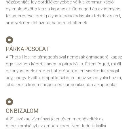
nézőpontját. Így gördülékenyebbé válik a kommunikáció,
gyümölcsözőbb lesz a kapcsolat. Önmagad és az igényeid
felismerésével pedig olyan kapcsolódásokra tehetsz szert,
amelyek nem lehúznak, hanem feltöltenek.
PÁRKAPCSOLAT
A Theta Healing támogatásával nemcsak önmagadról kapsz
egy tisztább képet, hanem a párodról is. Érteni fogod, mi áll
bizonyos cselekedetei hátterében, miért viselkedik, reagál
úgy, ahogy. Ezáltal empatikusabban tudsz viszonyulni hozzá,
jobb lesz a kommunikáció és harmonikusabb a kapcsolat.
ÖNBIZALOM
A 21. század vívmányai jelentősen megnövelték az
önbizalomhiányt az emberekben. Nem tudunk kiállni