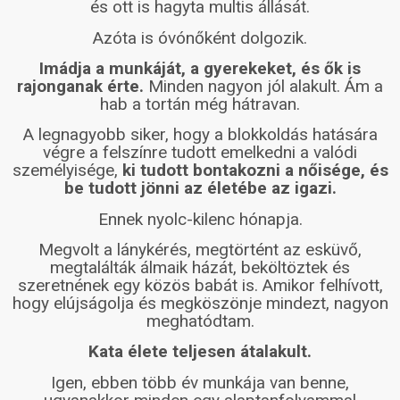
és ott is hagyta multis állását.
Azóta is óvónőként dolgozik.
Imádja a munkáját, a gyerekeket, és ők is
rajonganak érte.
Minden nagyon jól alakult. Ám a
hab a tortán még hátravan.
A legnagyobb siker, hogy a blokkoldás hatására
végre a felszínre tudott emelkedni a valódi
személyisége,
ki tudott bontakozni a nőisége, és
be tudott jönni az életébe az igazi.
Ennek nyolc-kilenc hónapja.
Megvolt a lánykérés, megtörtént az esküvő,
megtalálták álmaik házát, beköltöztek és
szeretnének egy közös babát is. Amikor felhívott,
hogy elújságolja és megköszönje mindezt, nagyon
meghatódtam.
Kata élete teljesen átalakult.
Igen, ebben több év munkája van benne,