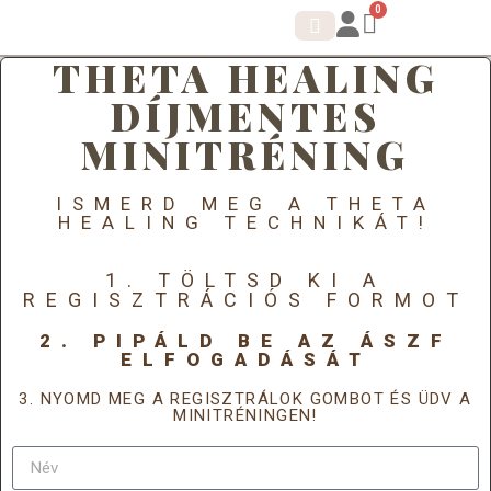
0
THETA HEALING
IDENTITÁS SHIFT.
KORTIZOL DETOX
DÍJMENTES
MINITRÉNING
ISMERD MEG A THETA
HEALING TECHNIKÁT!
1. TÖLTSD KI A
REGISZTRÁCIÓS FORMOT
2. PIPÁLD BE AZ ÁSZF
ELFOGADÁSÁT
3. NYOMD MEG A REGISZTRÁLOK GOMBOT ÉS ÜDV A
MINITRÉNINGEN!