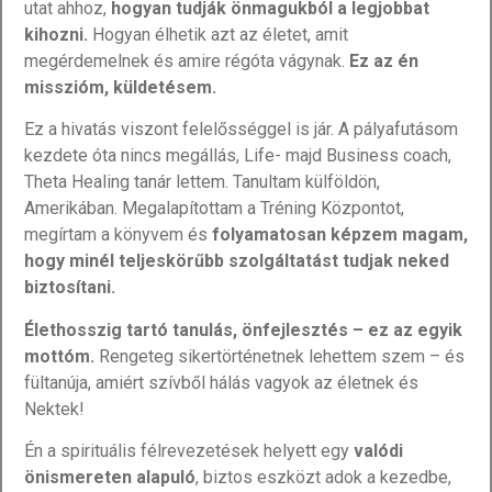
utat ahhoz,
hogyan tudják önmagukból a legjobbat
kihozni.
Hogyan élhetik azt az életet, amit
megérdemelnek és amire régóta vágynak.
Ez az én
misszióm, küldetésem.
Ez a hivatás viszont felelősséggel is jár. A pályafutásom
kezdete óta nincs megállás, Life- majd Business coach,
Theta Healing tanár lettem. Tanultam külföldön,
Amerikában. Megalapítottam a Tréning Központot,
megírtam a könyvem és
folyamatosan képzem magam,
hogy minél teljeskörűbb szolgáltatást tudjak neked
biztosítani.
Élethosszig tartó tanulás, önfejlesztés – ez az egyik
mottóm.
Rengeteg sikertörténetnek lehettem szem – és
fültanúja, amiért szívből hálás vagyok az életnek és
Nektek!
Én a spirituális félrevezetések helyett egy
valódi
önismereten alapuló
, biztos eszközt adok a kezedbe,