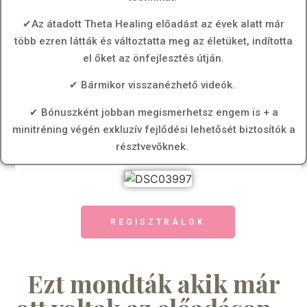
✔Az átadott Theta Healing előadást az évek alatt már
több ezren látták és változtatta meg az életüket, indította
el őket az önfejlesztés útján.
✔ Bármikor visszanézhető videók.
✔ Bónuszként jobban megismerhetsz engem is + a
minitréning végén exkluzív fejlődési lehetősét biztosítók a
résztvevőknek.
REGISZTRÁLOK
Ezt mondták akik már