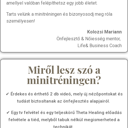
amellyel valóban felépíthetsz egy jobb életet.
Tarts velünk a minitréningen és bizonyosodj meg róla
személyesen!
Kolozsi Mariann
Önfejlesztő & Nőiesség mentor,
Life& Business Coach
Miről lesz szó a
minitréningen?
✔ Érdekes és érthető 2 db videó, mely új nézőpontokat és
tudást biztosítanak az önfejlesztés alapjairól.
✔ Egy tv felvétel és egy teljeskörű Theta Healing előadás
felvétele a tiéd, melyből tabuk nélkül megismerheted a
technikát.