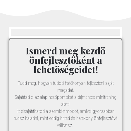
Ismerd meg kezdö
önfejlesztöként a
lehetöségeidet!
Tudd meg, hogyan tudod hatékonyan fejleszteni saját
magadat.
Sajátítsd el az alap nézőpontokat a díjmentes minitréning
alatt!
Itt elsajátíthatod a szemléletmódot, amivel gyorsabban
tudsz haladni, mint eddig hitted és hatékony önfejlesztővé
válhatsz.