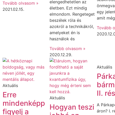
elengedhetetlen az
Tovább olvasom »
önmegval
életben. Ezt mindig
2021.02.15.
egy jelen
elmondom. Rengeteget
amit még 
beszélek róla és
azokról a technikákról,
Tovább o
amelyeket én is
2020.12.
használok és
Tovább olvasom »
2020.12.29.
Aktuális
Párk
bárm
Aktuális
II. ré
Erre
Aktuális
mindenképp
A Párkap
Hogyan teszi
figyelj a
áron? I. r