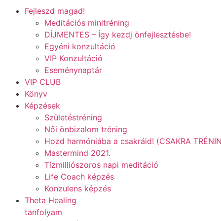
Fejleszd magad!
Meditációs minitréning
DÍJMENTES – Így kezdj önfejlesztésbe!
Egyéni konzultáció
VIP Konzultáció
Eseménynaptár
VIP CLUB
Könyv
Képzések
Születéstréning
Női önbizalom tréning
Hozd harmóniába a csakráid! (CSAKRA TRÉNI
Mastermind 2021.
Tízmilliószoros napi meditáció
Life Coach képzés
Konzulens képzés
Theta Healing
tanfolyam