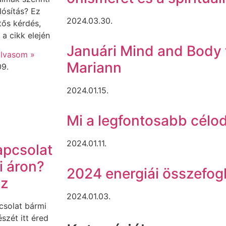
ósítás? Ez
2024.03.30.
tős kérdés,
a cikk elején
Januári Mind and Body 
lvasom »
Mariann
09.
2024.01.15.
Mi a legfontosabb cél
2024.01.11.
apcsolat
i áron?
2024 energiái összefog
sz
2024.01.03.
csolat bármi
észét itt éred