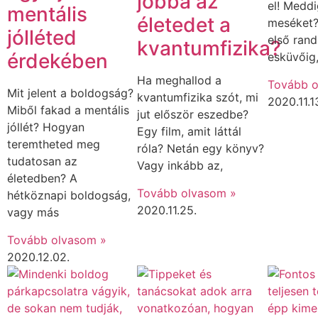
jobbá az
el! Meddi
mentális
életedet a
meséket?
jólléted
első rand
kvantumfizika?
érdekében
esküvőig
Ha meghallod a
Tovább o
Mit jelent a boldogság?
kvantumfizika szót, mi
2020.11.1
Miből fakad a mentális
jut először eszedbe?
jóllét? Hogyan
Egy film, amit láttál
teremtheted meg
róla? Netán egy könyv?
tudatosan az
Vagy inkább az,
életedben? A
Tovább olvasom »
hétköznapi boldogság,
2020.11.25.
vagy más
Tovább olvasom »
2020.12.02.