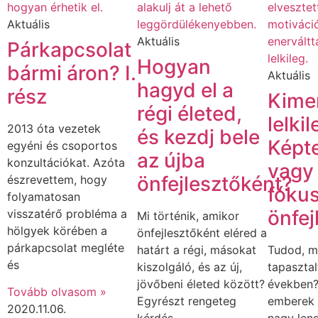
Aktuális
Aktuális
Párkapcsolat
Hogyan
bármi áron? I.
Aktuális
hagyd el a
rész
Kimer
régi életed,
lelki
2013 óta vezetek
és kezdj bele
Képt
egyéni és csoportos
az újba
konzultációkat. Azóta
vagy 
önfejlesztőként?
észrevettem, hogy
fókus
folyamatosan
önfej
visszatérő probléma a
Mi történik, amikor
hölgyek körében a
önfejlesztőként eléred a
párkapcsolat megléte
határt a régi, másokat
Tudod, m
és
kiszolgáló, és az új,
tapasztal
jövőbeni életed között?
években?
Tovább olvasom »
Egyrészt rengeteg
emberek
2020.11.06.
kérdés
nagy lend