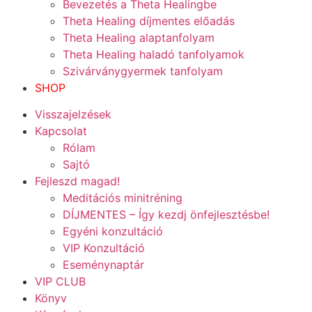
Bevezetés a Theta Healingbe
Theta Healing díjmentes előadás
Theta Healing alaptanfolyam
Theta Healing haladó tanfolyamok
Szivárványgyermek tanfolyam
SHOP
Visszajelzések
Kapcsolat
Rólam
Sajtó
Fejleszd magad!
Meditációs minitréning
DÍJMENTES – Így kezdj önfejlesztésbe!
Egyéni konzultáció
VIP Konzultáció
Eseménynaptár
VIP CLUB
Könyv