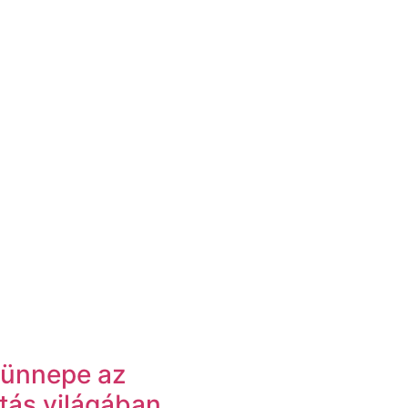
s ünnepe az
itás világában