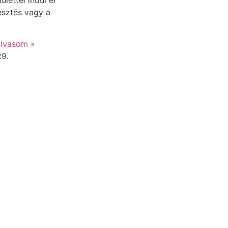
esztés vagy a
lvasom »
29.