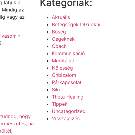
Kategóriák:
g látjuk a
 Mindig az
iig vagy az
Aktuális
,
Betegségek lelki okai
Bőség
lvasom »
Cégeknek
3.
Coach
Kommunikáció
Meditáció
Nőiesség
Önbizalom
Párkapcsolat
Siker
Theta Healing
Tippek
Uncategorized
Visszajelzés