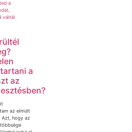
ültél
leg?
elen
tartani a
zt az
lesztésben?
it
tam az elmúlt
 Azt, hogy az
 többsége
ülettel indul el