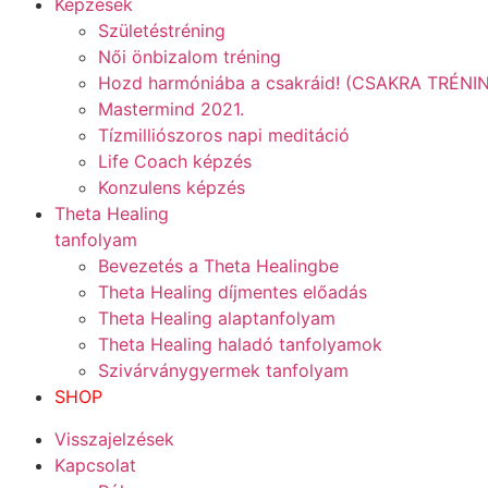
Képzések
Születéstréning
Női önbizalom tréning
Hozd harmóniába a csakráid! (CSAKRA TRÉNI
Mastermind 2021.
Tízmilliószoros napi meditáció
Life Coach képzés
Konzulens képzés
Theta Healing
tanfolyam
Bevezetés a Theta Healingbe
Theta Healing díjmentes előadás
Theta Healing alaptanfolyam
Theta Healing haladó tanfolyamok
Szivárványgyermek tanfolyam
SHOP
Visszajelzések
Kapcsolat