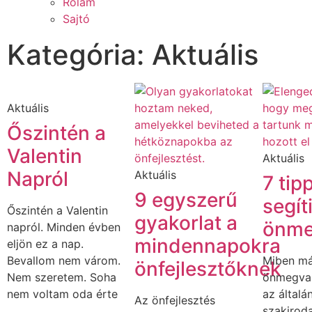
Rólam
Sajtó
Kategória: Aktuális
Aktuális
Őszintén a
Valentin
Aktuális
Napról
Aktuális
7 tip
9 egyszerű
segít
Őszintén a Valentin
gyakorlat a
önme
napról. Minden évben
mindennapokra
eljön ez a nap.
Bevallom nem várom.
Miben má
önfejlesztőknek
Nem szeretem. Soha
önmegval
nem voltam oda érte
az általá
Az önfejlesztés
szakiroda