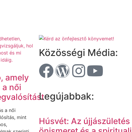
Közösségi Média:
p, amely
i a női
Legújabbak:
gvalósítást
s a női
ósítás, mint
Húsvét: Az újjászületé
nos,
önismeret és a spiritual
lmak szerinti