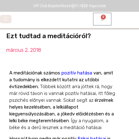
VIP Club Bejelentkezés
GY.I.K
Kapcsolat
0
IDENTITÁS SHIFT.
Ezt tudtad a meditációról?
március 2, 2018
A meditációnak számos
pozitív hatása
van, amit
a tudomány is elkezdett kutatni az utóbbi
évtizedekben.
Többek között arra jöttek rá, hogy
már rövid távon is vannak pozitív hatásai, itt főleg
pszichés előnyei vannak. Sokat segít az
érzelmek
helyes kezelésében, a lelkiállapot
kiegyensúlyozásában, a jókedv előidézésben és a
lelki béke megteremtésében
. Így a nyugalom, a
béke és a derű lesznek a meditáció hatásai.
Hosszútávon pedig már pozitív
fizikai hatásai
is