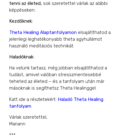
tenni az életed,
sok szeretettel várlak az alábbi
képzéseken:
Kezdőknek:
Theta Healing Alaptanfolyamon
elsajátíthatod a
jelenlegi leghatékonyabb theta agyhullámot
használó meditációs technikát.
Haladóknak:
Ha velünk tartasz, még jobban elsajátíthatod a
tudást, amivel valóban stresszmentesebbé
teheted az életed – és a tanfolyam után már
másoknak is segíthetsz Theta Healinggel.
Katt ide a részletekért:
Haladó Theta Healing
tanfolyam
Várlak szeretettel,
Mariann
***