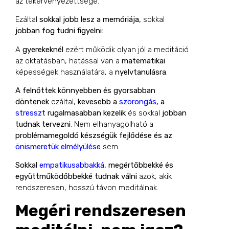
az tekervényezettsége.
Ezáltal
sokkal jobb lesz a memóriája,
sokkal
jobban fog tudni figyelni:
A
gyerekeknél
ezért működik olyan jól a meditáció
az oktatásban, hatással van a
matematikai
képességek használatára, a
nyelvtanulásra
.
A felnőttek könnyebben és gyorsabban
döntenek
ezáltal,
kevesebb a
szorongás
, a
stresszt
rugalmasabban kezelik
és sokkal
jobban
tudnak tervezni
. Nem elhanyagolható a
problémamegoldó készségük fejlődése és az
önismeretük elmélyülése
sem.
Sokkal
empatikusabbakká
, megértőbbekké és
együttműködőbbekké tudnak válni
azok, akik
rendszeresen, hosszú távon meditálnak.
Megéri rendszeresen