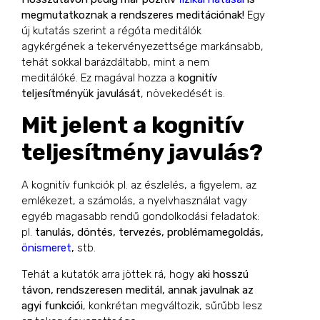
megmutatkoznak a rendszeres meditációnak!
Egy
új kutatás szerint a régóta meditálók
agykérgének a tekervényezettsége markánsabb,
tehát sokkal barázdáltabb, mint a nem
meditálóké.
Ez magával hozza a
kognitív
teljesítményük javulását
, növekedését is.
Mit jelent a kognitív
teljesítmény javulás?
A kognitív funkciók pl. az észlelés, a figyelem, az
emlékezet, a számolás, a nyelvhasználat vagy
egyéb magasabb rendű gondolkodási feladatok:
pl.
tanulás, döntés, tervezés, problémamegoldás,
önismeret
,
stb.
Tehát a kutatók arra jöttek rá, hogy
aki hosszú
távon, rendszeresen meditál, annak javulnak az
agyi funkciói
, konkrétan megváltozik, sűrűbb lesz