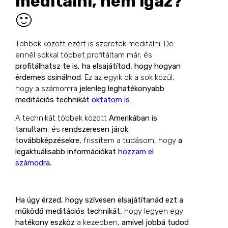
meditálni, nem igaz?
🙂
Többek között ezért is szeretek meditálni. De
ennél sokkal többet profitáltam már, és
profitálhatsz te is, ha elsajátítod, hogy hogyan
érdemes csinálnod
. Ez az egyik ok a sok közül,
hogy a számomra
jelenleg leghatékonyabb
meditációs technikát
oktatom is
.
A technikát többek között
Amerikában is
tanultam
, és
rendszeresen járok
továbbképzésekre,
frissítem a tudásom, hogy
a
legaktuálisabb információkat
hozzam el
számodra
.
Ha úgy érzed, hogy szívesen elsajátítanád ezt a
működő meditációs technikát,
hogy legyen egy
hatékony eszköz
a kezedben,
amivel jobbá tudod