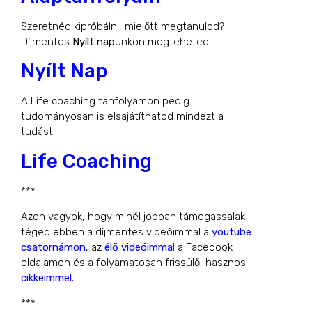
Szeretnéd kipróbálni, mielőtt megtanulod?
Díjmentes
Nyílt nap
unkon megteheted:
Nyílt Nap
A Life coaching tanfolyamon pedig
tudományosan is elsajátíthatod mindezt a
tudást!
Life Coaching
***
Azon vagyok, hogy minél jobban támogassalak
téged ebben a díjmentes videóimmal a
youtube
csatornámon
,
az
élő videóimma
l
a Facebook
oldalamon és
a folyamatosan frissülő, hasznos
cikkeimmel.
***